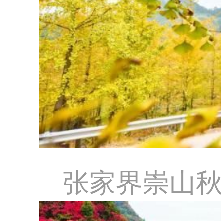
张家界崇山秋