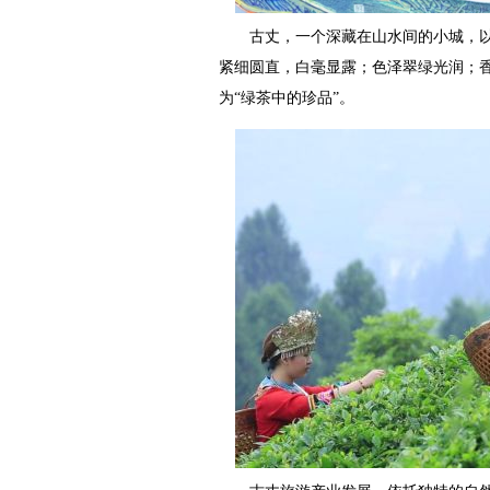
古丈，一个深藏在山水间的小城，以出
紧细圆直，白毫显露；色泽翠绿光润；
为“绿茶中的珍品”。