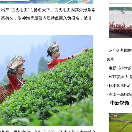
产“古丈毛尖”而扬名天下。古丈毛尖因其外形条索
香高持久，耐冲泡等显著内质特点而久负盛名，被誉
· 从厂矿基因到
破圈
· 电影《小米
· WTT美国
· 日本队遭巴
· 湖南一高职
中新视频