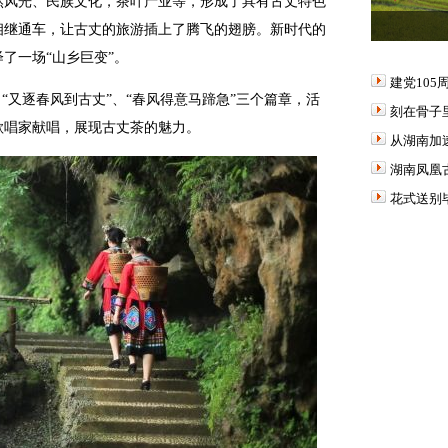
风光、民族文化，茶叶产业等，形成了具有古丈特色
相继通车，让古丈的旅游插上了腾飞的翅膀。新时代的
了一场“山乡巨变”。
建党10
又逐春风到古丈”、“春风得意马蹄急”三个篇章，活
刻在骨子
歌唱家献唱，展现古丈茶的魅力。
从湖南加
湖南凤凰
花式送别