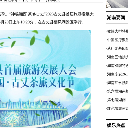
6:34 浏览字号：【
大
中
小
】
打印本页
“神秘湘西 茶乡古丈”2023古丈县首届旅游发展大
湖南要闻
月20日上午10:20分，在古丈县栖凤湖景区举行。
·敦煌大型特
·中国医疗数
·从厂矿基因到
·湖南五地接
·湖南双牌特
·湖南东安26
·湖南江永洗
·第六届湖南
·第七届湖南
·红色旅游何
娱乐热点