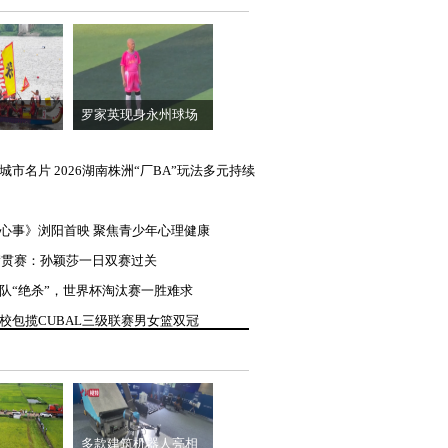
罗家英现身永州球场
城市名片 2026湖南株洲“厂BA”玩法多元持续
的心事》浏阳首映 聚焦青少年心理健康
大满贯赛：孙颖莎一日双赛过关
西队“绝杀”，世界杯淘汰赛一胜难求
院校包揽CUBAL三级联赛男女篮双冠
多款建筑机器人亮相