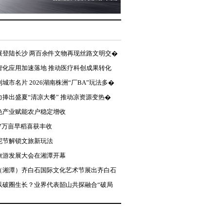
展登陆长沙 两百余件文物再现丝路文明交�
智化应用加速落地 推动医疗科创成果转化
城市名片 2026湖南株洲“厂BA”玩法多�
力捧出盛夏“清凉大餐” 推动凉资源变热�
色产业赋能农户稳定增收
.7万亩早稻喜获丰收
泥节解锁文旅新玩法
旅游发展大会在湘潭开幕
（湘潭）齐白石国际文化艺术节展出齐白石
以破圈生长？业界代表韶山共探融合“破局