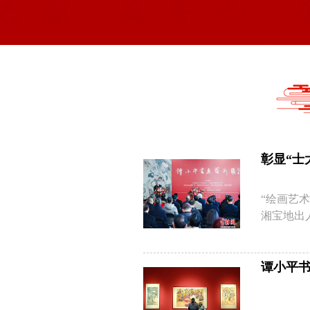
彰显“士
“绘画艺
湘宝地出
谭小平书