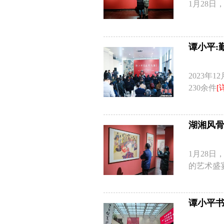
1月28
谭小平:
2023
230余件
[
湖湘风骨
1月28
的艺术盛
谭小平