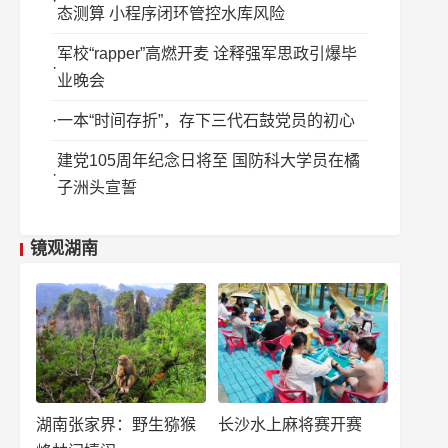
态测算 小程序闭环管控水库风险
军校“rapper”高燃开麦 诠释强军思政引爆毕
业晚会
一本“时间存折”，存下三代石鼓党员的初心
建党105周年纪念日将至 国防科大学员在橘
子洲头宣誓
镜观湖南
湖南张家界：野生猕猴
长沙水上麻将赛开赛