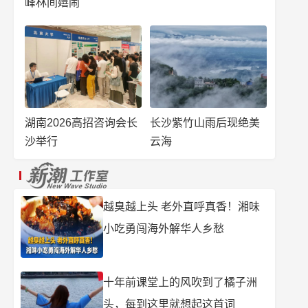
峰林间嬉闹
湖南2026高招咨询会长
长沙紫竹山雨后现绝美
沙举行
云海
越臭越上头 老外直呼真香！湘味
小吃勇闯海外解华人乡愁
十年前课堂上的风吹到了橘子洲
头，每到这里就想起这首词