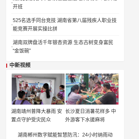
开班
525名选手同台竞技 湖南省第八届残疾人职业技
能竞赛开展实操比拼
湖南双牌盘活千年银杏资源 生态古树变身富民
“金饭碗”
中新视频
湖南靖州普降大暴雨 安
长沙夏日消暑花样多 中
置点守护受灾民众
外游客下水搓麻将
湖南郴州数字赋能智慧防汛：24小时纳雨动