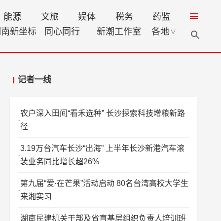
能源
文旅
娱体
税务
药监
湖南新坐标
同心同行
新潮工作室
各地
∨
记者一线
农户深入田间“看禾选种” 长沙探索科技增粮新路
径
3.19万台汽车长沙“出海” 上半年长沙新港汽车滚
装业务同比增长超26%
第九届“爱·在芒果”活动启动 80名台湾高校大学生
来湘实习
湖南民建机关干部及省直基层组织负责人培训班