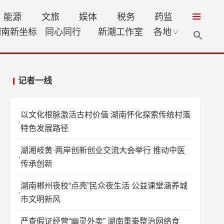
能源
文旅
娱体
税务
药监
湖南新坐标
同心同行
新潮工作室
各地
∨
记者一线
以文化根脉激活古村价值 湖南怀化探索传统村落
特色发展路径
湖湘岐黄·两岸创新创业交流大会举行 推动中医
传承创新
湖南郴州夜校“点亮”民众夜生活 公益课堂涵养城
市文明新风
严查假证经营“幽灵外卖” 湖南重拳整治网络食