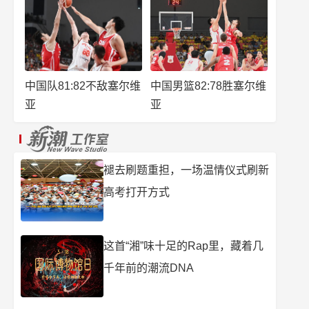
中国队81:82不敌塞尔维
中国男篮82:78胜塞尔维
亚
亚
褪去刷题重担，一场温情仪式刷新
高考打开方式
这首“湘”味十足的Rap里，藏着几
千年前的潮流DNA