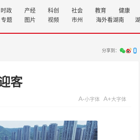
时政
产经
科创
社会
教育
健康
专题
图片
视频
市州
海外看湖南
分享到：
迎客
A-
A+
小字体
大字体