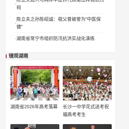
祠
陈立夫之孙陈绍诚：祖父曾被誉为“中医保
镖”
湖南省常宁市组织防汛抗洪实战化演练
镜观湖南
湖南省2026年高考落幕
长沙一中学花式送考祝
福高考考生