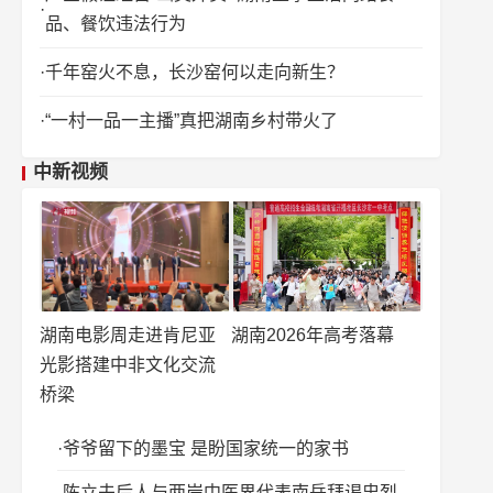
品、餐饮违法行为
千年窑火不息，长沙窑何以走向新生？
“一村一品一主播”真把湖南乡村带火了
中新视频
湖南电影周走进肯尼亚
湖南2026年高考落幕
光影搭建中非文化交流
桥梁
爷爷留下的墨宝 是盼国家统一的家书
陈立夫后人与两岸中医界代表南岳拜谒忠烈