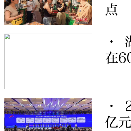
点
· 
在6
· 
亿元