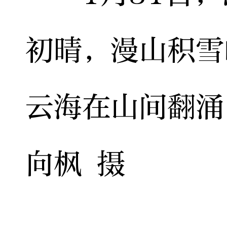
初晴，漫山积雪
云海在山间翻涌
向枫 摄