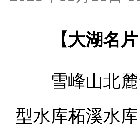
【大湖名片
雪峰山北麓资江
型水库柘溪水库