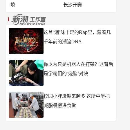
境
长沙开赛
这首“湘”味十足的Rap里，藏着几
千年前的潮流DNA
你以为只是机器人在打架？这背后
是学霸们的“烧脑”对决
校园小胖墩越来越多 这所中学把
减脂餐搬进食堂