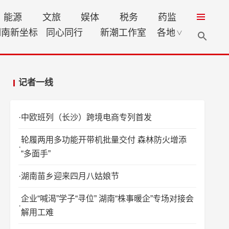
能源
文旅
娱体
税务
药监
湖南新坐标
同心同行
新潮工作室
各地
∨
记者一线
中欧班列（长沙）跨境电商专列首发
轮履两用多功能开带机批量交付 森林防火增添
“多面手”
湖南苗乡迎来四月八姑娘节
企业“喊渴”学子“寻位” 湖南“株事暖企”专场对接会
解用工难