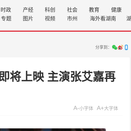
时政
产经
科创
社会
教育
健康
专题
图片
视频
市州
海外看湖南
分享到：
即将上映 主演张艾嘉再
A-
A+
小字体
大字体