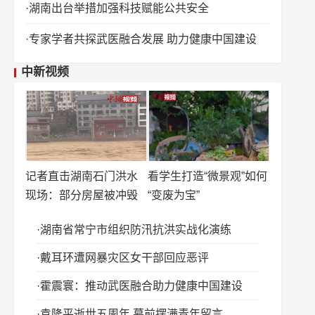
湖南出台举措加强科技赋能公共安全
专家学者共探武医融合发展 助力健康中国建设
中新视频
记者直击湖南石门洪水
看学生打造“微景观”如何
现场：部分房屋被冲毁
“变废为宝”
湖南省常宁市组织防汛抗洪实战化演练
戴耳环遭网暴灾区女干部回应恶评
霍震寰：推动武医融合助力健康中国建设
袁隆平逝世五周年 墓前摆满青年留言