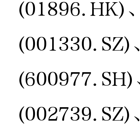
(01896.HK
(001330.S
(600977.S
(002739.S