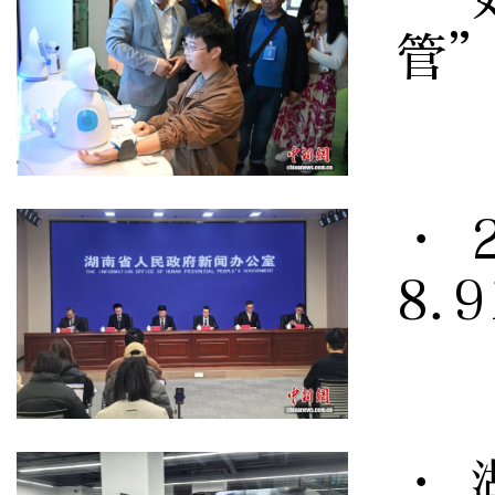
管
· 
8.
· 