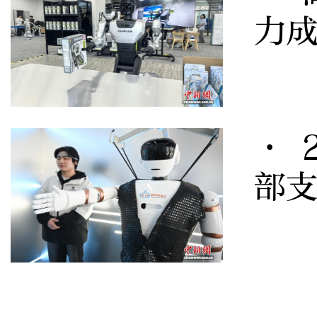
力
· 
部