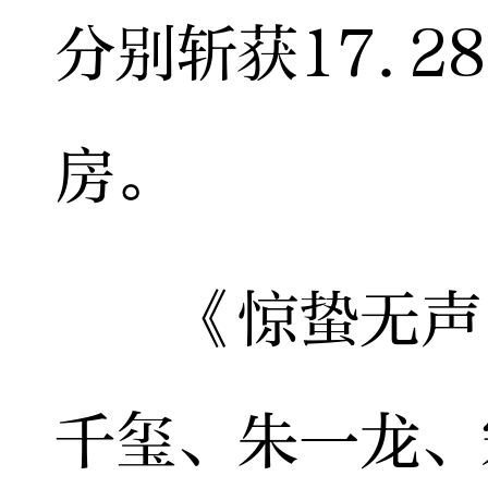
分别斩获17.2
房。
《惊蛰无声》
千玺、朱一龙、