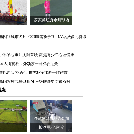
罗家英现身永州球场
矿基因到城市名片 2026湖南株洲“厂BA”玩法多元持续
《小米的心事》浏阳首映 聚焦青少年心理健康
T美国大满贯赛：孙颖莎一日双赛过关
队遭巴西队“绝杀”，世界杯淘汰赛一胜难求
一高职院校包揽CUBAL三级联赛男女篮双冠
视频
多款建筑机器人亮相
长沙展示“绝活”