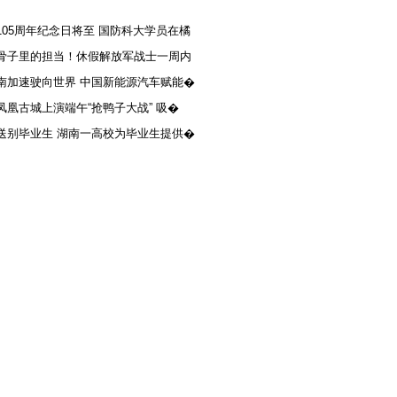
105周年纪念日将至 国防科大学员在橘
骨子里的担当！休假解放军战士一周内
南加速驶向世界 中国新能源汽车赋能�
凤凰古城上演端午“抢鸭子大战” 吸�
送别毕业生 湖南一高校为毕业生提供�