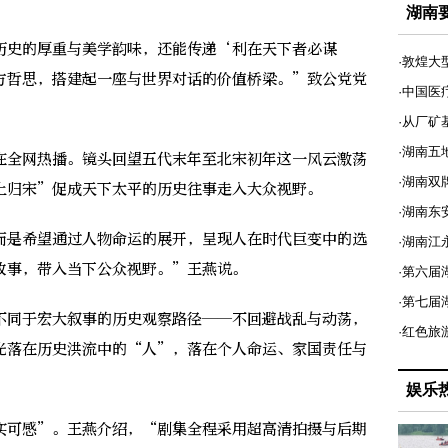
湖南
史的厚重与美学韵味，还能传递‘利在天下者必谋
·敦煌大
方哲思，搭建起一座与世界对话的价值桥梁。”致公党党
·中国医
·从厂矿
·湖南五
全网热播。镜头回望五代末年至北宋初年这一风云激荡
·湖南双
土归宋”促成天下太平的历史往事走入大众视野。
·湖南东
是希望通过人物命运的展开，呈现人在时代巨变中的选
·湖南江
故事，带入当下公众视野。”王燕说。
·第六届
·第七
同于宏大叙事的历史观察路径——不回避战乱与动荡，
·红色旅
光落在历史洪流中的“人”，落在个人命运、家国责任与
娱乐
可感”。王燕介绍，“剧集全程采用超高清拍摄与后期