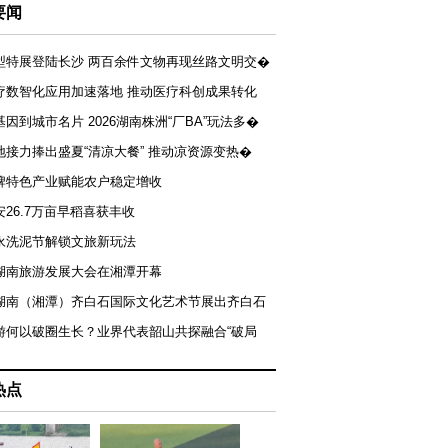
要闻
型特展登陆长沙 两百余件文物再现丝路文明交�
疗数智化应用加速落地 推动医疗科创成果转化
基因到城市名片 2026湖南株洲“厂BA”玩法多�
地接力捧出盛夏“清凉大餐” 推动凉资源变热�
牌特色产业赋能农户稳定增收
安26.7万亩早稻喜获丰收
永洗泥节解锁文旅新玩法
湖南旅游发展大会在湘潭开幕
届湖南（湘潭）齐白石国际文化艺术节展出齐白石
游何以破圈生长？业界代表韶山共探融合“破局
热点