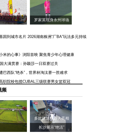
罗家英现身永州球场
矿基因到城市名片 2026湖南株洲“厂BA”玩法多元持续
《小米的心事》浏阳首映 聚焦青少年心理健康
T美国大满贯赛：孙颖莎一日双赛过关
队遭巴西队“绝杀”，世界杯淘汰赛一胜难求
一高职院校包揽CUBAL三级联赛男女篮双冠
视频
多款建筑机器人亮相
长沙展示“绝活”