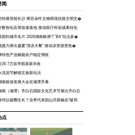
要闻
型特展登陆长沙 两百余件文物再现丝路文明交�
疗数智化应用加速落地 推动医疗科创成果转化
基因到城市名片 2026湖南株洲“厂BA”玩法多�
地接力捧出盛夏“清凉大餐” 推动凉资源变热�
牌特色产业赋能农户稳定增收
安26.7万亩早稻喜获丰收
永洗泥节解锁文旅新玩法
湖南旅游发展大会在湘潭开幕
届湖南（湘潭）齐白石国际文化艺术节展出齐白石
游何以破圈生长？业界代表韶山共探融合“破局
热点