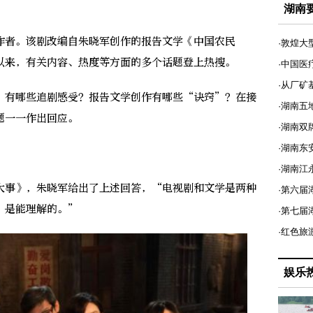
湖南
者。该剧改编自朱晓军创作的报告文学《中国农民
·敦煌大
以来，有关内容、热度等方面的多个话题登上热搜。
·中国医
·从厂矿
有哪些追剧感受？报告文学创作有哪些“诀窍”？在接
·湖南五
题一一作出回应。
·湖南双
·湖南东
·湖南江
事》，朱晓军给出了上述回答，“电视剧和文学是两种
·第六届
，是能理解的。”
·第七
·红色旅
娱乐