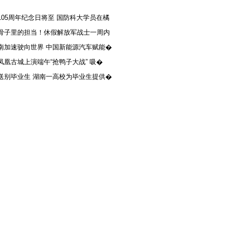
105周年纪念日将至 国防科大学员在橘
骨子里的担当！休假解放军战士一周内
南加速驶向世界 中国新能源汽车赋能�
凤凰古城上演端午“抢鸭子大战” 吸�
送别毕业生 湖南一高校为毕业生提供�