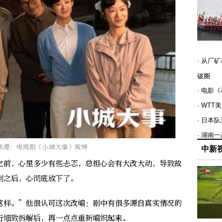
· 从厂
破圈
· 电影
· WT
· 日本
· 湖南
来源：电视剧《小城大事》微博
中新
前，心里多少有些忐忑，总担心会有大改大动，导致故
剧之后，心彻底放下了。
样。”他很认可这次改编：剧中有很多源自真实情况的
行细致拆解后，再一点点重新编织起来。