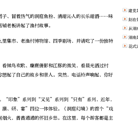
建党
子、冒着热气的洞庭鱼粉、清甜沁人的长乐甜酒……味
刻在
店铺老板讲起了渔村故事。
从湖
湖南
里集市、老渔村博物馆、四季剧场，并请吃了一份独特
花式
看候鸟欢歌、麋鹿倩影和江豚的微笑，看晨光洒过村
你想起了自己的故乡和亲人。突然，电话铃声响起，你好
。“印象”系列到“又见”系列到“只有”系列，近年，
、演、研、宴”四位一体体验。《洞庭幻境》的首个“戏
间烟火，普普通通的怀旧乡愁。在这里，每个游客都是主