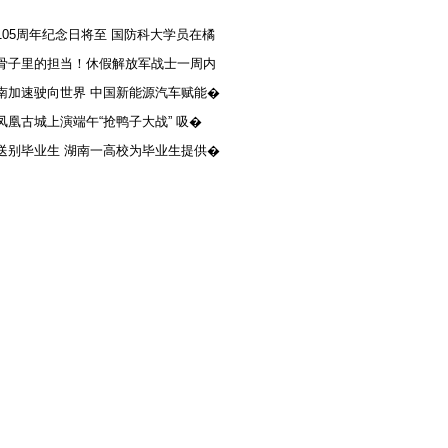
105周年纪念日将至 国防科大学员在橘
骨子里的担当！休假解放军战士一周内
南加速驶向世界 中国新能源汽车赋能�
凤凰古城上演端午“抢鸭子大战” 吸�
送别毕业生 湖南一高校为毕业生提供�