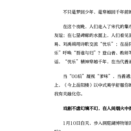
不只是梦回少年，是穿越回千年前的
在这个夜晚，人们走入了宋代的集市
友谊；在七星碑廊的水面上，人们看见
易、刘禹锡用诗歌交流“忧乐”；在岳
乐”呼唤“吾谁与归”？登山者、教师
话，“忧乐”精神穿越千年，在当代普
当“00后”凝视“爹味”，当普通
上，《今上岳阳楼》以中式美学舒服你
我有关融化你。
戏剧不虚幻境不幻，在人间烟火中
1月10日白天，步入洞庭湖博物馆沉