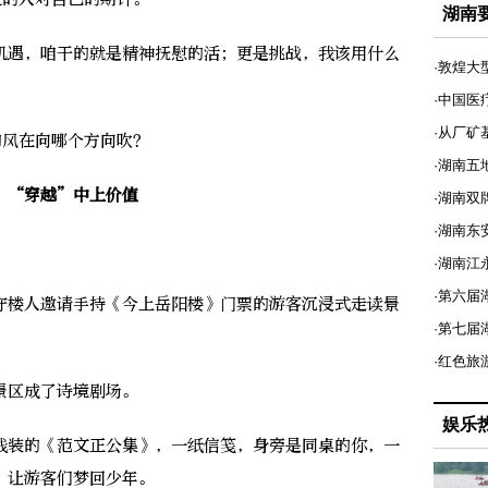
湖南
遇，咱干的就是精神抚慰的活；更是挑战，我该用什么
·敦煌大
·中国医
·从厂矿
风在向哪个方向吹？
·湖南五
“穿越”中上价值
·湖南双
·湖南东
·湖南江
·第六届
楼人邀请手持《今上岳阳楼》门票的游客沉浸式走读景
·第七
·红色旅
区成了诗境剧场。
娱乐
装的《范文正公集》，一纸信笺，身旁是同桌的你，一
，让游客们梦回少年。