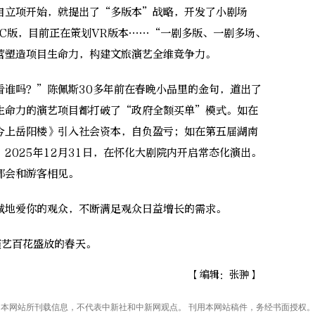
立项开始，就提出了“多版本”战略，开发了小剧场
C版，目前正在策划VR版本……“一剧多版、一剧多场、
营塑造项目生命力，构建文旅演艺全维竞争力。
谁吗？”陈佩斯30多年前在春晚小品里的金句，道出了
生命力的演艺项目都打破了“政府全额买单”模式。如在
今上岳阳楼》引入社会资本，自负盈亏；如在第五届湖南
2025年12月31日，在怀化大剧院内开启常态化演出。
都会和游客相见。
地爱你的观众，不断满足观众日益增长的需求。
艺百花盛放的春天。
【编辑：张翀】
本网站所刊载信息，不代表中新社和中新网观点。 刊用本网站稿件，务经书面授权。