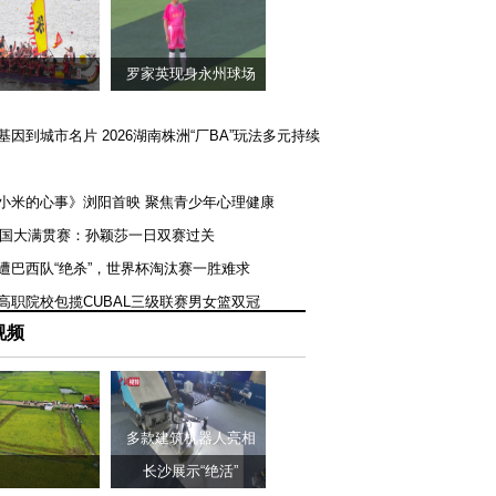
罗家英现身永州球场
矿基因到城市名片 2026湖南株洲“厂BA”玩法多元持续
《小米的心事》浏阳首映 聚焦青少年心理健康
T美国大满贯赛：孙颖莎一日双赛过关
队遭巴西队“绝杀”，世界杯淘汰赛一胜难求
一高职院校包揽CUBAL三级联赛男女篮双冠
视频
多款建筑机器人亮相
长沙展示“绝活”