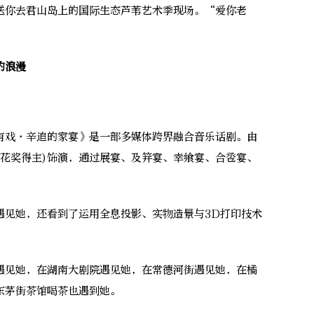
你去君山岛上的国际生态芦苇艺术季现场。“爱你老
。
的浪漫
戏·辛追的家宴》是一部多媒体跨界融合音乐话剧。由
梅花奖得主)饰演，通过展宴、及笄宴、幸飨宴、合卺宴、
。
见她，还看到了运用全息投影、实物造景与3D打印技术
见她，在湖南大剧院遇见她，在常德河街遇见她，在橘
东茅街茶馆喝茶也遇到她。