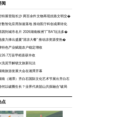
要闻
型特展登陆长沙 两百余件文物再现丝路文明交�
疗数智化应用加速落地 推动医疗科创成果转化
基因到城市名片 2026湖南株洲“厂BA”玩法多�
地接力捧出盛夏“清凉大餐” 推动凉资源变热�
牌特色产业赋能农户稳定增收
安26.7万亩早稻喜获丰收
永洗泥节解锁文旅新玩法
湖南旅游发展大会在湘潭开幕
届湖南（湘潭）齐白石国际文化艺术节展出齐白石
游何以破圈生长？业界代表韶山共探融合“破局
热点