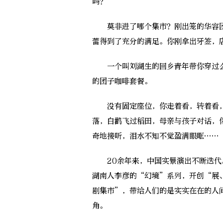
吗？
莫非进了哪个集市？刚出笼的华容团
蕾得到了充分的满足。你刚拿出牙签，
一个叫刘湖生的回乡青年带你穿过么
的团子咖啡套餐。
没有固定座位，你走着看，转着看，
落，白鹳飞过稻田，母亲与孩子对话，
奇地接听，泪水不知不觉盈满眼眶……
20余年来，中国实景演出不断迭代
湖南人李彦的“幻境”系列，开创“展
剧集市”，带给人们的是实实在在的人
角。