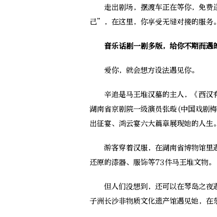
走出剧场，摆渡车正在等你，免费送
己”，在这里，你享受无缝对接的服务
音乐话剧一剧多版，给你不期而遇
爱你，就会想方设法遇见你。
辛追是马王堆汉墓的主人，《西汉有
湖南省京剧院一级演员张璇(中国戏剧
出征宴、鸿云宴六大篇章展现她的人生
游客穿着汉服，在湖南省博物馆里遇
还原的漆器、服饰等73件马王堆文物。
但人们没想到，还可以在琴岛之夜遇
子洲长沙非物质文化遗产馆遇见她，在