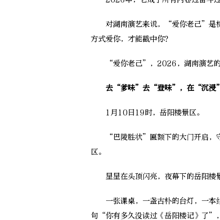
对湖南演艺来说，“爱你老己”是机
方式爱你，才能戳中你？
“爱你老己”，2026，湖南演艺的
去“爹味”去“登味”，在“沉浸”
1月10日19时，岳阳楼景区。
“巴陵胜状”匾额下的大门开启，守
区。
星星在头顶闪亮，夜幕下的岳阳楼景
一张课桌，一盏古朴的台灯，一本线
句“你有多久没读过《岳阳楼记》了”