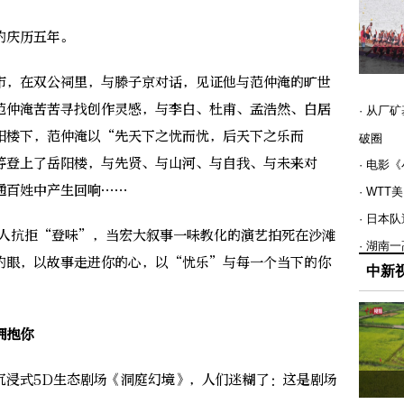
庆历五年。
，在双公祠里，与滕子京对话，见证他与范仲淹的旷世
范仲淹苦苦寻找创作灵感，与李白、杜甫、孟浩然、白居
· 从厂
阳楼下，范仲淹以“先天下之忧而忧，后天下之乐而
破圈
等登上了岳阳楼，与先贤、与山河、与自我、与未来对
· 电影
通百姓中产生回响……
· WT
· 日本
人抗拒“登味”，当宏大叙事一味教化的演艺拍死在沙滩
· 湖南
的眼，以故事走进你的心，以“忧乐”与每一个当下的你
中新
拥抱你
浸式5D生态剧场《洞庭幻境》，人们迷糊了：这是剧场