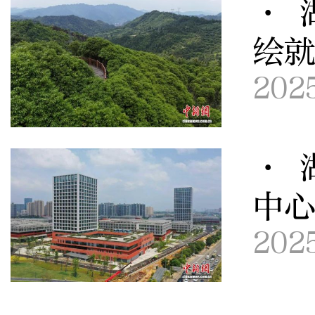
· 
绘
202
· 
中
202