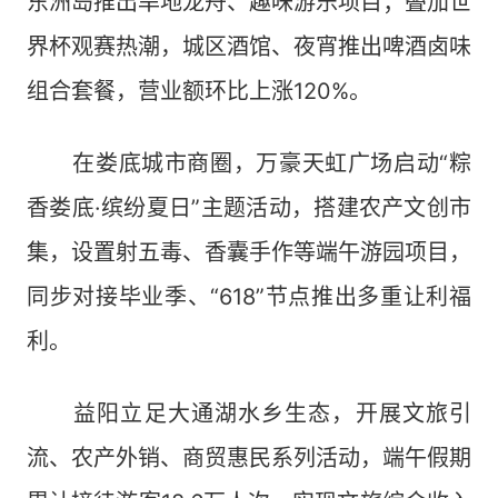
东洲岛推出旱地龙舟、趣味游乐项目；叠加世
界杯观赛热潮，城区酒馆、夜宵推出啤酒卤味
组合套餐，营业额环比上涨120%。
在娄底城市商圈，万豪天虹广场启动“粽
香娄底·缤纷夏日”主题活动，搭建农产文创市
集，设置射五毒、香囊手作等端午游园项目，
同步对接毕业季、“618”节点推出多重让利福
利。
益阳立足大通湖水乡生态，开展文旅引
流、农产外销、商贸惠民系列活动，端午假期