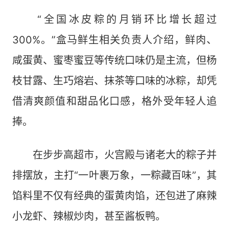
“全国冰皮粽的月销环比增长超过
300%。”盒马鲜生相关负责人介绍，鲜肉、
咸蛋黄、蜜枣蜜豆等传统口味仍是主流，但杨
枝甘露、生巧熔岩、抹茶等口味的冰粽，却凭
借清爽颜值和甜品化口感，格外受年轻人追
捧。
在步步高超市，火宫殿与诸老大的粽子并
排摆放，主打“一叶裹万象，一粽藏百味”，其
馅料里不仅有经典的蛋黄肉馅，还包进了麻辣
小龙虾、辣椒炒肉，甚至酱板鸭。