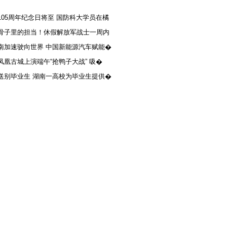
105周年纪念日将至 国防科大学员在橘
骨子里的担当！休假解放军战士一周内
南加速驶向世界 中国新能源汽车赋能�
凤凰古城上演端午“抢鸭子大战” 吸�
送别毕业生 湖南一高校为毕业生提供�