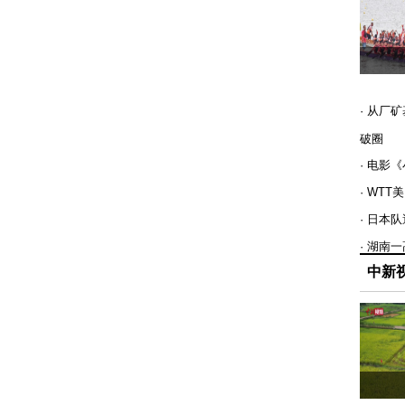
· 从厂
破圈
· 电影
· WT
· 日本
· 湖南
中新