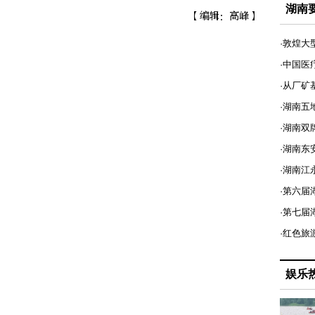
湖南
【编辑：高峰】
·敦煌大
·中国医
·从厂矿
·湖南五
·湖南双
·湖南东
·湖南江
·第六届
·第七
·红色旅
娱乐