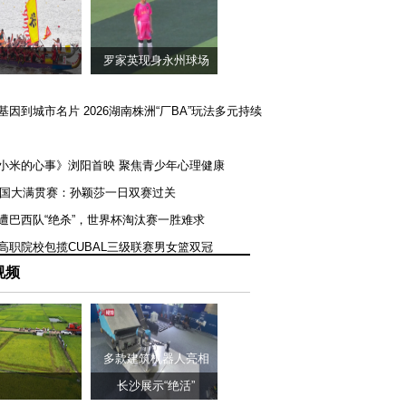
罗家英现身永州球场
矿基因到城市名片 2026湖南株洲“厂BA”玩法多元持续
《小米的心事》浏阳首映 聚焦青少年心理健康
T美国大满贯赛：孙颖莎一日双赛过关
队遭巴西队“绝杀”，世界杯淘汰赛一胜难求
一高职院校包揽CUBAL三级联赛男女篮双冠
视频
多款建筑机器人亮相
长沙展示“绝活”