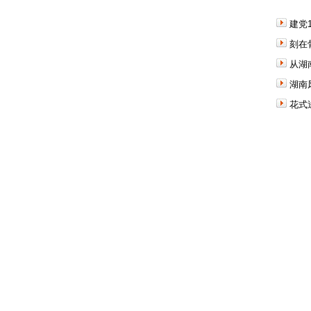
建党
刻在
从湖
湖南
花式