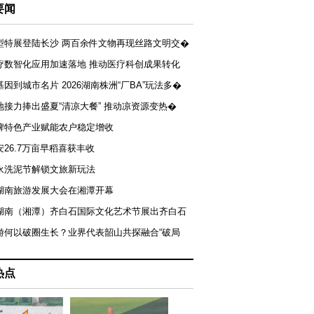
要闻
型特展登陆长沙 两百余件文物再现丝路文明交�
疗数智化应用加速落地 推动医疗科创成果转化
基因到城市名片 2026湖南株洲“厂BA”玩法多�
地接力捧出盛夏“清凉大餐” 推动凉资源变热�
牌特色产业赋能农户稳定增收
安26.7万亩早稻喜获丰收
永洗泥节解锁文旅新玩法
湖南旅游发展大会在湘潭开幕
届湖南（湘潭）齐白石国际文化艺术节展出齐白石
游何以破圈生长？业界代表韶山共探融合“破局
热点