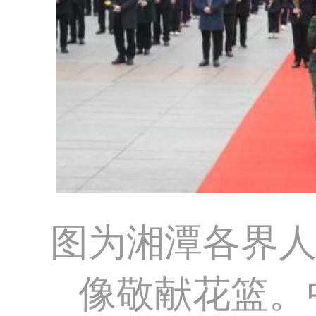
图为湘潭各界
像敬献花篮。