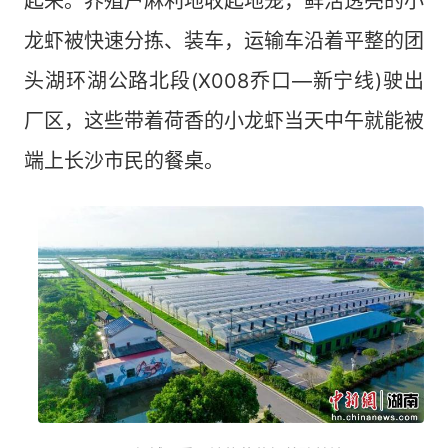
起来。养殖户麻利地收起地笼，鲜活透亮的小
龙虾被快速分拣、装车，运输车沿着平整的团
头湖环湖公路北段(X008乔口—新宁线)驶出
厂区，这些带着荷香的小龙虾当天中午就能被
端上长沙市民的餐桌。