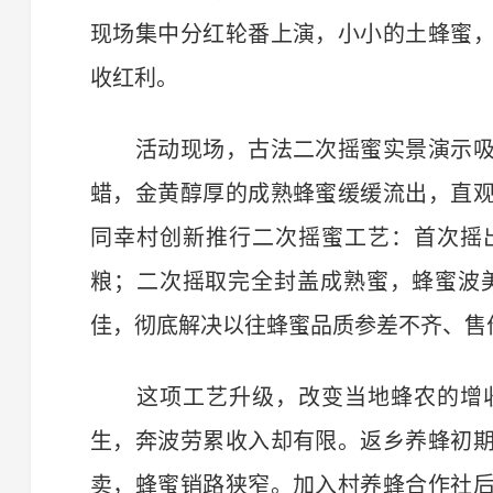
现场集中分红轮番上演，小小的土蜂蜜
收红利。
活动现场，古法二次摇蜜实景演示吸
蜡，金黄醇厚的成熟蜂蜜缓缓流出，直
同幸村创新推行二次摇蜜工艺：首次摇
粮；二次摇取完全封盖成熟蜜，蜂蜜波
佳，彻底解决以往蜂蜜品质参差不齐、售
这项工艺升级，改变当地蜂农的增收
生，奔波劳累收入却有限。返乡养蜂初
卖，蜂蜜销路狭窄。加入村养蜂合作社