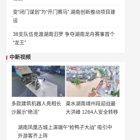
变“闭门谋划”为“开门赛马” 湖南创新推动项目建
设
38支队伍竞渡湖南汨罗 争夺湖南龙舟赛事首个
“龙王”
中新视频
多款建筑机器人亮相长
渠水湖南靖州段迎战最
沙展示“绝活”
大洪峰 1264人安全转移
湖南凤凰古城上演端午“抢鸭子大战” 吸引中
外游客齐上阵