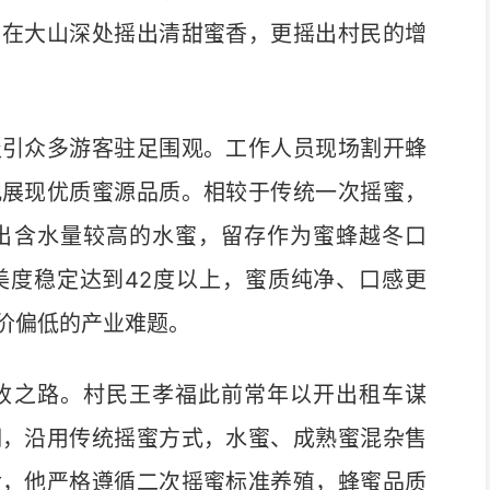
，在大山深处摇出清甜蜜香，更摇出村民的增
引众多游客驻足围观。工作人员现场割开蜂
观展现优质蜜源品质。相较于传统一次摇蜜，
出含水量较高的水蜜，留存作为蜜蜂越冬口
美度稳定达到42度以上，蜜质纯净、口感更
价偏低的产业难题。
之路。村民王孝福此前常年以开出租车谋
期，沿用传统摇蜜方式，水蜜、成熟蜜混杂售
后，他严格遵循二次摇蜜标准养殖，蜂蜜品质