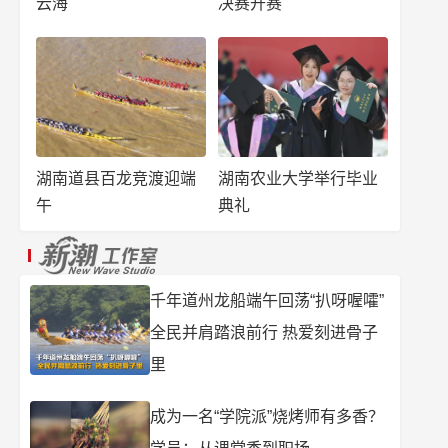
云海
决赛开赛
湖南道县百龙竞渡迎端
湖南农业大学举行毕业
午
典礼
千年道州龙船端午回荡“扒呀喔嚯”
全民并肩踏浪前行 热爱刻进骨子
里
成为一名“学院派”烧烤师有多香？