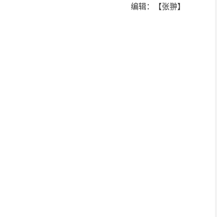
编辑：【张翀】