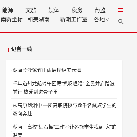
能源
文旅
娱体
税务
药监
湖南新坐标
和美湖南
新潮工作室
各地
∨
记者一线
湖南长沙紫竹山雨后现绝美云海
千年道州龙船端午回荡“扒呀喔嚯” 全民并肩踏浪
前行 热爱刻进骨子里
从高原到湘中 一所高职院校与数千名藏族学生的
双向奔赴
湖南一高校“红石榴”工作室让各族学生找到“家”的
温度