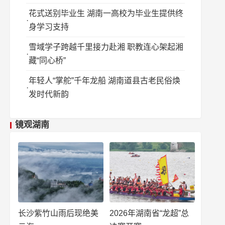
花式送别毕业生 湖南一高校为毕业生提供终
身学习支持
雪域学子跨越千里接力赴湘 职教连心架起湘
藏“同心桥”
年轻人“掌舵”千年龙船 湖南道县古老民俗焕
发时代新韵
镜观湖南
长沙紫竹山雨后现绝美
2026年湖南省“龙超”总