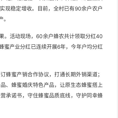
实现稳定增收。目前，全村已有90余户农户
产。
。活动现场，60余户蜂农共计领取分红40
蜂蜜产业分红已连续开展6年，今年户均分红
订蜂蜜产销合作协议，打通长期外销渠道；
新品、蜂蜜婚庆特色产品，让原生态蜂蜜搭上
经营承诺书，守住蜂蜜品质底线，守护同幸蜂