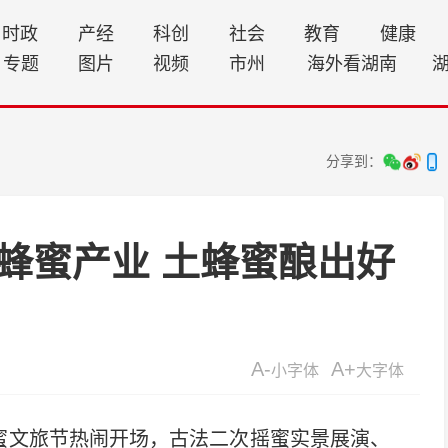
时政
产经
科创
社会
教育
健康
专题
图片
视频
市州
海外看湖南
分享到：
蜂蜜产业 土蜂蜜酿出好
A-
A+
小字体
大字体
蜜文旅节热闹开场，古法二次摇蜜实景展演、