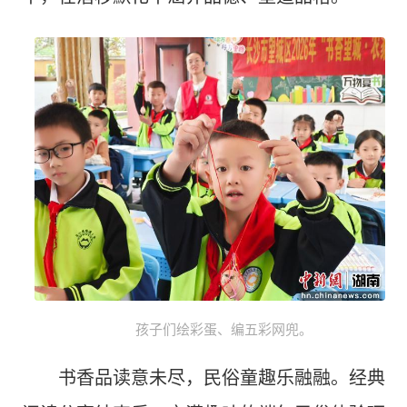
孩子们绘彩蛋、编五彩网兜。
书香品读意未尽，民俗童趣乐融融。经典