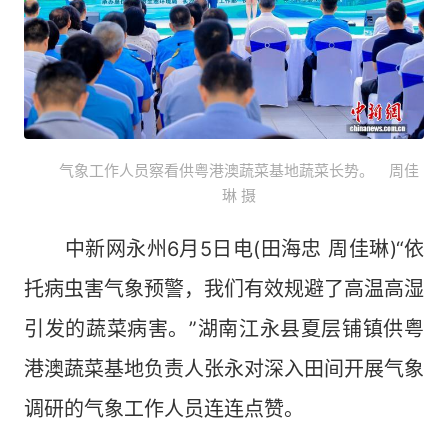
气象工作人员察看供粤港澳蔬菜基地蔬菜长势。 周佳
琳 摄
中新网永州6月5日电(田海忠 周佳琳)“依
托病虫害气象预警，我们有效规避了高温高湿
引发的蔬菜病害。”湖南江永县夏层铺镇供粤
港澳蔬菜基地负责人张永对深入田间开展气象
调研的气象工作人员连连点赞。