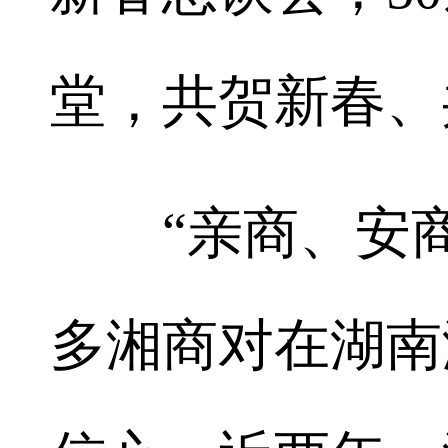
堂，共贺新春、
“亲商、安商
多湘商对在湖南