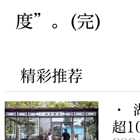
度”。(完)
精彩推荐
· 
超1