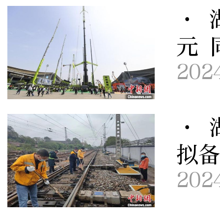
· 
元 
202
· 
拟
202