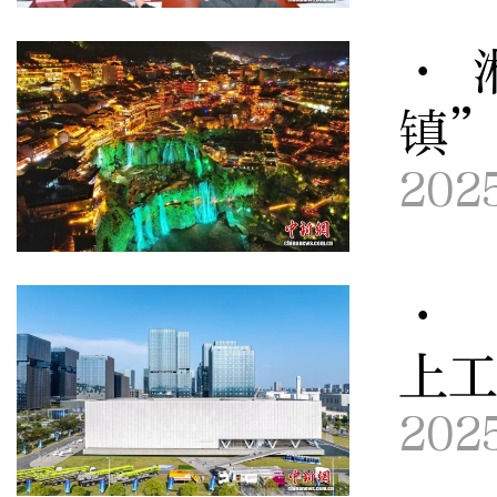
· 
镇
202
· 
上工
202