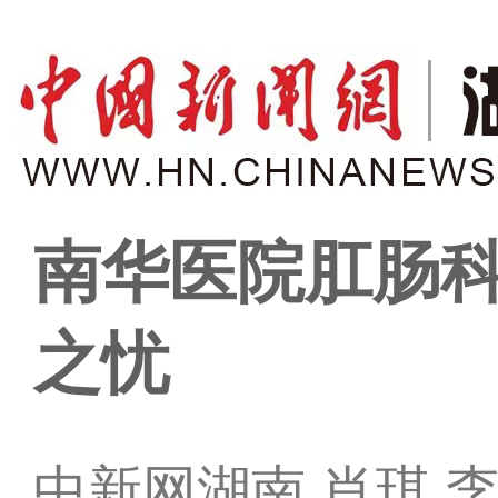
南华医院肛肠
之忧
中新网湖南 肖琪 