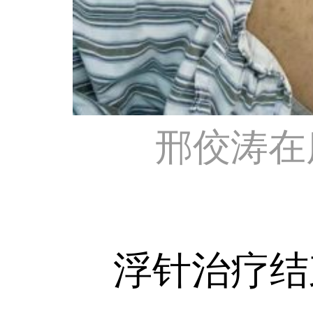
邢佼涛在
浮针治疗结束