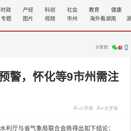
时政
产经
科创
社会
教育
健康
专题
图片
视频
市州
海外看湖南
分享到：
预警，怀化等9市州需注
A-
A+
小字体
大字体
水利厅与省气象局联合会商得出如下结论：