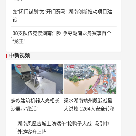
变“闭门谋划”为“开门赛马” 湖南创新推动项目建
设
38支队伍竞渡湖南汨罗 争夺湖南龙舟赛事首个
“龙王”
中新视频
多款建筑机器人亮相长
渠水湖南靖州段迎战最
沙展示“绝活”
大洪峰 1264人安全转移
湖南凤凰古城上演端午“抢鸭子大战” 吸引中
外游客齐上阵