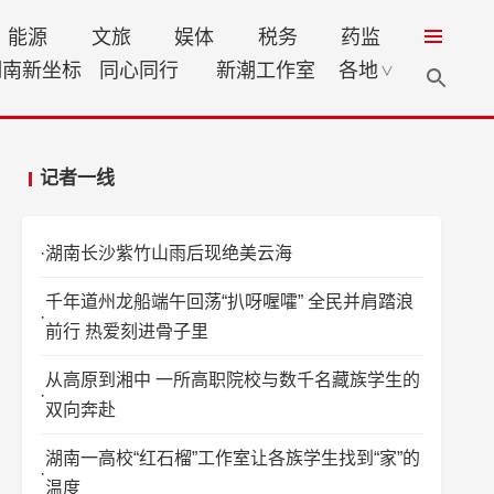
能源
文旅
娱体
税务
药监
湖南新坐标
同心同行
新潮工作室
各地
∨
记者一线
湖南长沙紫竹山雨后现绝美云海
千年道州龙船端午回荡“扒呀喔嚯” 全民并肩踏浪
前行 热爱刻进骨子里
从高原到湘中 一所高职院校与数千名藏族学生的
双向奔赴
湖南一高校“红石榴”工作室让各族学生找到“家”的
温度