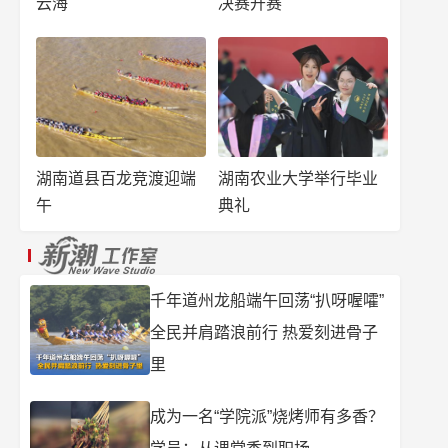
云海
决赛开赛
湖南道县百龙竞渡迎端
湖南农业大学举行毕业
午
典礼
千年道州龙船端午回荡“扒呀喔嚯”
全民并肩踏浪前行 热爱刻进骨子
里
成为一名“学院派”烧烤师有多香？