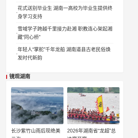
花式送别毕业生 湖南一高校为毕业生提供终
身学习支持
雪域学子跨越千里接力赴湘 职教连心架起湘
藏“同心桥”
年轻人“掌舵”千年龙船 湖南道县古老民俗焕
发时代新韵
镜观湖南
长沙紫竹山雨后现绝美
2026年湖南省“龙超”总