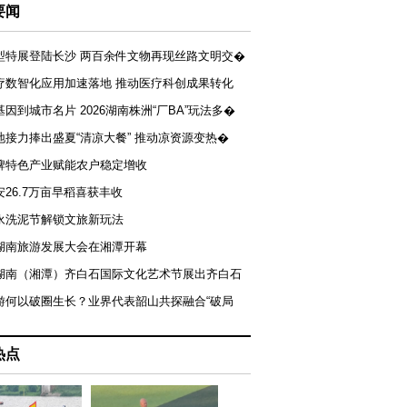
要闻
型特展登陆长沙 两百余件文物再现丝路文明交�
疗数智化应用加速落地 推动医疗科创成果转化
基因到城市名片 2026湖南株洲“厂BA”玩法多�
地接力捧出盛夏“清凉大餐” 推动凉资源变热�
牌特色产业赋能农户稳定增收
安26.7万亩早稻喜获丰收
永洗泥节解锁文旅新玩法
湖南旅游发展大会在湘潭开幕
届湖南（湘潭）齐白石国际文化艺术节展出齐白石
游何以破圈生长？业界代表韶山共探融合“破局
热点