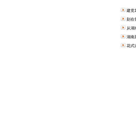
建党
刻在
从湖
湖南
花式