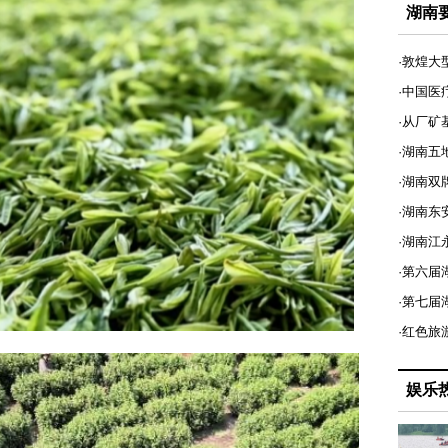
湖南
·敦煌大
·中国医
·从厂矿
·湖南五
·湖南双
·湖南东
·湖南江
·第六届
·第七
·红色旅
娱乐