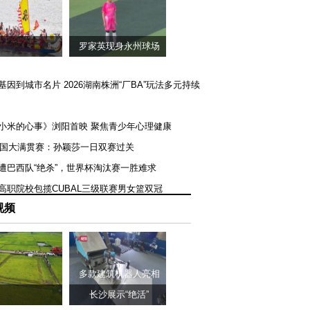
罗家英现身永州球场
矿基因到城市名片 2026湖南株洲“厂BA”玩法多元持续
《小米的心事》浏阳首映 聚焦青少年心理健康
T美国大满贯赛：孙颖莎一日双赛过关
队遭巴西队“绝杀”，世界杯淘汰赛一胜难求
一高职院校包揽CUBAL三级联赛男女篮双冠
视频
多款建筑机器人亮相
长沙展示“绝活”