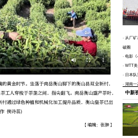
· 从厂
破圈
· 电影
· WT
· 日本
的黄金时节。坐落于南岳衡山脚下的衡山县双全新村，
· 湖南
中新
采茶工人穿梭于茶垄之间，指尖翻飞。南岳衡山盛产茶叶，
新村通过绿色种植和机械化加工提升品质，衡山皇茶已出
作 侯诗蕊)
【编辑：张翀】