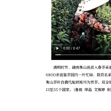
清明时节，湖南衡山县进入春茶采摘
6800余亩皇茶园内一片忙碌，数百名
衡山茶叶自唐代起就被列为贡茶。双全
口至35个国家。(鲁毅 廖晶 文雅婷 制