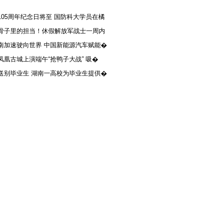
105周年纪念日将至 国防科大学员在橘
骨子里的担当！休假解放军战士一周内
南加速驶向世界 中国新能源汽车赋能�
凤凰古城上演端午“抢鸭子大战” 吸�
送别毕业生 湖南一高校为毕业生提供�