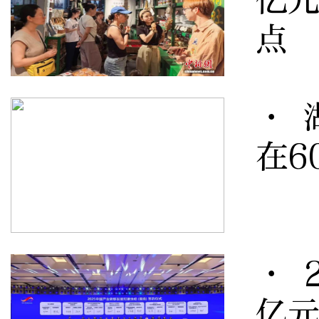
点
· 
在6
· 
亿元