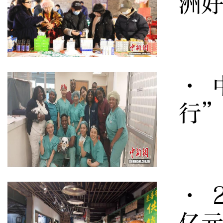
洲
· 
行
· 
亿元