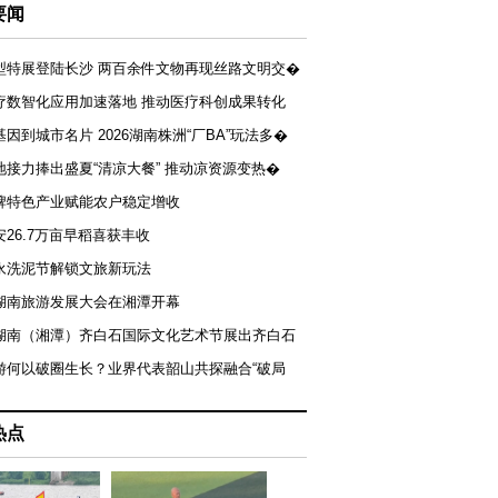
要闻
型特展登陆长沙 两百余件文物再现丝路文明交�
疗数智化应用加速落地 推动医疗科创成果转化
基因到城市名片 2026湖南株洲“厂BA”玩法多�
地接力捧出盛夏“清凉大餐” 推动凉资源变热�
牌特色产业赋能农户稳定增收
安26.7万亩早稻喜获丰收
永洗泥节解锁文旅新玩法
湖南旅游发展大会在湘潭开幕
届湖南（湘潭）齐白石国际文化艺术节展出齐白石
游何以破圈生长？业界代表韶山共探融合“破局
热点