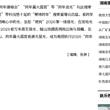
湖南
跨年演唱会”“跨年篝火露营”等“跨年追光”玩法搜索
计时”等科技感十足的“赛博跨年”搜索量增长迅猛。看跨年
·敦煌大
响心中的光，坐船“驶向”2026第一缕晨光，在雪地光
·中国医
”2026看万米高空晨光，睡山顶酒店拥抱云海与晨曦，在
·从厂矿
，跨年篝火露营看满天星光，成为美团旅行2026“跨年
·湖南五
·湖南双
·湖南东
【编辑：张翀】
·湖南江
·第六届
·第七
·红色旅
娱乐