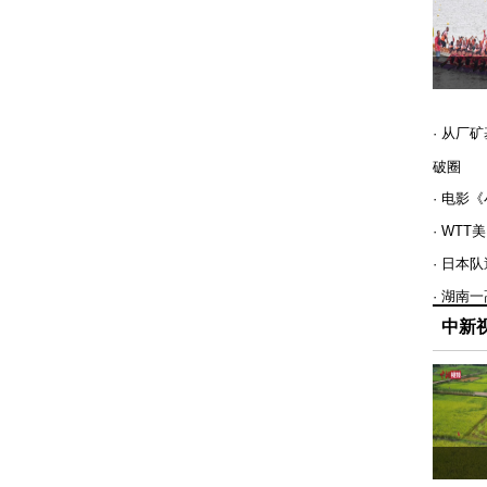
· 从厂
破圈
· 电影
· WT
· 日本
· 湖南
中新