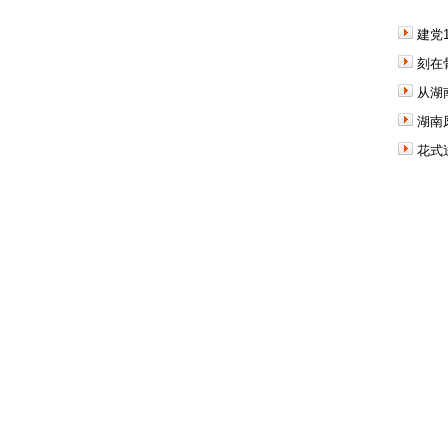
建党
刻在
从湖
湖南
花式