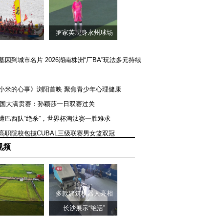
罗家英现身永州球场
矿基因到城市名片 2026湖南株洲“厂BA”玩法多元持续
《小米的心事》浏阳首映 聚焦青少年心理健康
T美国大满贯赛：孙颖莎一日双赛过关
队遭巴西队“绝杀”，世界杯淘汰赛一胜难求
一高职院校包揽CUBAL三级联赛男女篮双冠
视频
多款建筑机器人亮相
长沙展示“绝活”