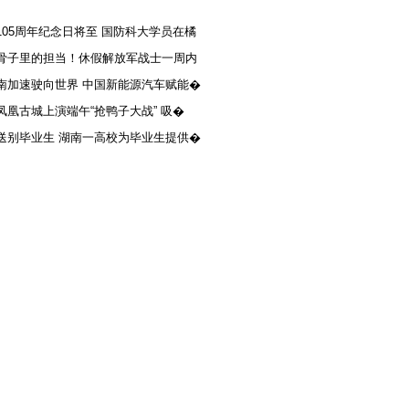
105周年纪念日将至 国防科大学员在橘
骨子里的担当！休假解放军战士一周内
南加速驶向世界 中国新能源汽车赋能�
凤凰古城上演端午“抢鸭子大战” 吸�
送别毕业生 湖南一高校为毕业生提供�