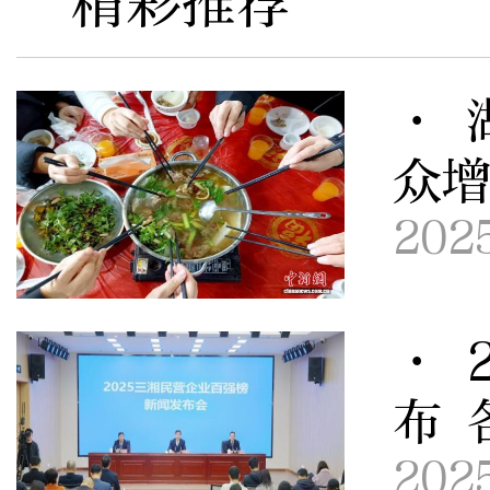
精彩推荐
· 
众增
202
· 
布 
202