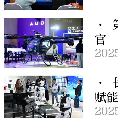
· 
官 
202
· 
赋能
202