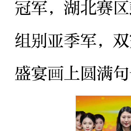
冠军，湖北赛区
组别亚季军，双
盛宴画上圆满句