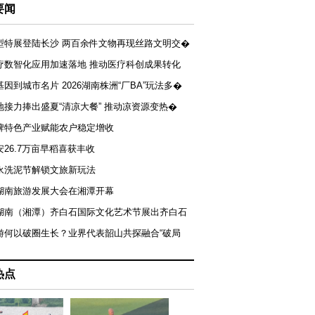
要闻
型特展登陆长沙 两百余件文物再现丝路文明交�
疗数智化应用加速落地 推动医疗科创成果转化
基因到城市名片 2026湖南株洲“厂BA”玩法多�
地接力捧出盛夏“清凉大餐” 推动凉资源变热�
牌特色产业赋能农户稳定增收
安26.7万亩早稻喜获丰收
永洗泥节解锁文旅新玩法
湖南旅游发展大会在湘潭开幕
届湖南（湘潭）齐白石国际文化艺术节展出齐白石
游何以破圈生长？业界代表韶山共探融合“破局
热点