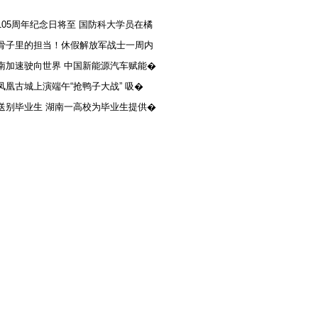
105周年纪念日将至 国防科大学员在橘
骨子里的担当！休假解放军战士一周内
南加速驶向世界 中国新能源汽车赋能�
凤凰古城上演端午“抢鸭子大战” 吸�
送别毕业生 湖南一高校为毕业生提供�