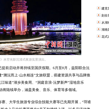
建党
刻在
从湖
湖南
花式
时》水空光影沉浸式夜游实景演出。
前启动并将持续至国庆假期。6月至8月，益阳联合沅
“溯沅而上·山水相连”文旅联盟，搭建资源共享与品牌推
江味道”湖乡美食周、“洞庭音浪·沅梦新声”湿地音乐
活动将陆续举办，涵盖美食、音乐、体育等多领域。
赛、大学生旅游专业综合技能大赛等已先期开展，“羽谁