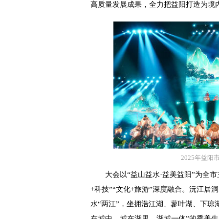
高质量发展成果，全力把益阳打造为境内
2025年益
大会以“益山益水·益美益阳”为全市主
+科技”“文化+旅游”深度融合。沅江
水“两江”，坐拥浩江湖、蓼叶湖、下琼
在城中、城在湖里、湖城一体”的秀美