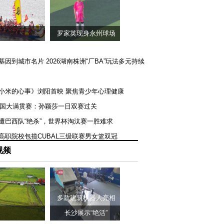
罗家英现身永州球场
矿基因到城市名片 2026湖南株洲“厂BA”玩法多元持续
《小米的心事》浏阳首映 聚焦青少年心理健康
T美国大满贯赛：孙颖莎一日双赛过关
队遭巴西队“绝杀”，世界杯淘汰赛一胜难求
一高职院校包揽CUBAL三级联赛男女篮双冠
视频
多款建筑机器人亮相
长沙展示“绝活”