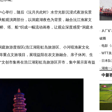
心举行，随后《沅月共此时》水空光影沉浸式夜游实景
乘船观演两部分，以洞庭湖夜色为背景，融合沅江渔家文
桥、塔、船”织成一幅流动画卷，让观众深度感受“洞庭水
· 从厂
破圈
· 电影
庭旅游度假区(浩江湖彩虹岛旅游区、小河咀渔家文化
· WT
园等重点文旅项目，展现益阳在农文旅融合、亲子休闲、生
· 日本
物”文创市集将在浩江湖彩虹岛旅游区开市，集中展示富有益
· 湖南
中新