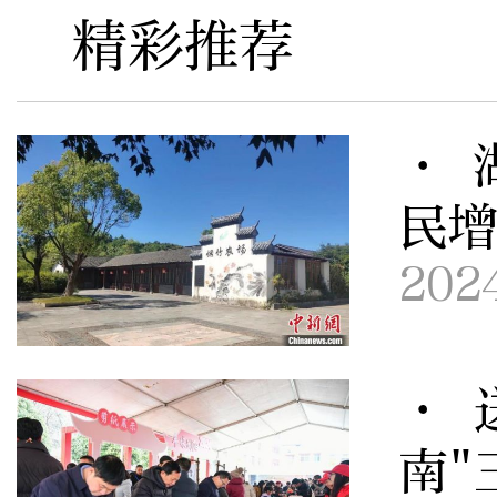
精彩推荐
· 
民
202
· 
南"