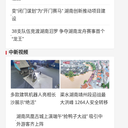
变“闭门谋划”为“开门赛马” 湖南创新推动项目建
设
38支队伍竞渡湖南汨罗 争夺湖南龙舟赛事首个
“龙王”
中新视频
多款建筑机器人亮相长
渠水湖南靖州段迎战最
沙展示“绝活”
大洪峰 1264人安全转移
湖南凤凰古城上演端午“抢鸭子大战” 吸引中
外游客齐上阵