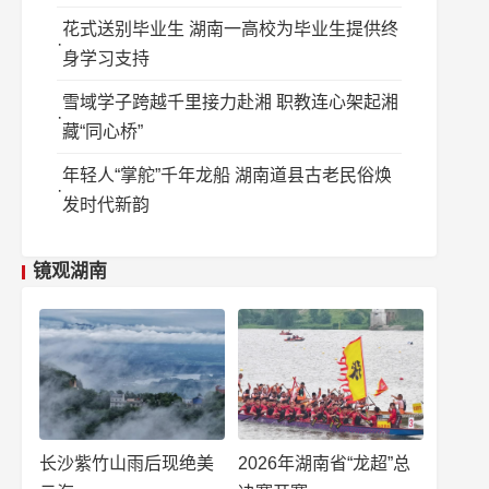
花式送别毕业生 湖南一高校为毕业生提供终
身学习支持
雪域学子跨越千里接力赴湘 职教连心架起湘
藏“同心桥”
年轻人“掌舵”千年龙船 湖南道县古老民俗焕
发时代新韵
镜观湖南
长沙紫竹山雨后现绝美
2026年湖南省“龙超”总