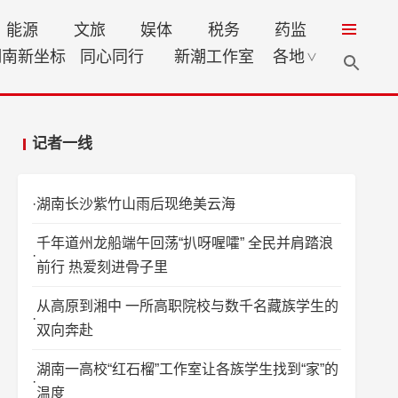
能源
文旅
娱体
税务
药监
湖南新坐标
同心同行
新潮工作室
各地
∨
记者一线
湖南长沙紫竹山雨后现绝美云海
千年道州龙船端午回荡“扒呀喔嚯” 全民并肩踏浪
前行 热爱刻进骨子里
从高原到湘中 一所高职院校与数千名藏族学生的
双向奔赴
湖南一高校“红石榴”工作室让各族学生找到“家”的
温度