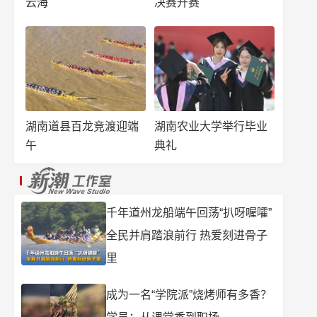
云海
决赛开赛
湖南道县百龙竞渡迎端
湖南农业大学举行毕业
午
典礼
千年道州龙船端午回荡“扒呀喔嚯”
全民并肩踏浪前行 热爱刻进骨子
里
成为一名“学院派”烧烤师有多香？