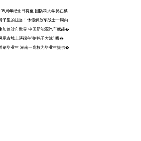
105周年纪念日将至 国防科大学员在橘
骨子里的担当！休假解放军战士一周内
南加速驶向世界 中国新能源汽车赋能�
凤凰古城上演端午“抢鸭子大战” 吸�
送别毕业生 湖南一高校为毕业生提供�