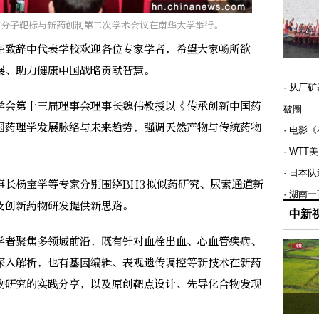
物分子靶标与新药创制第二次学术会议在南华大学举行。
致辞中代表学校欢迎各位专家学者，希望大家畅所欲
展、助力健康中国战略贡献智慧。
· 从厂
会第十三届理事会理事长魏伟教授以《传承创新中国药
破圈
国药理学发展脉络与未来趋势，强调天然产物与传统药物
· 电影
。
· WT
· 日本
杨宝学等专家分别围绕BH3拟似药研究、尿素通道新
· 湖南
及创新药物研发提供新思路。
中新
者聚焦多领域前沿，既有针对血栓出血、心血管疾病、
深入解析，也有基因编辑、表观遗传调控等新技术在新药
物研究的实践分享，以及原创靶点设计、先导化合物发现