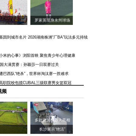
罗家英现身永州球场
矿基因到城市名片 2026湖南株洲“厂BA”玩法多元持续
《小米的心事》浏阳首映 聚焦青少年心理健康
T美国大满贯赛：孙颖莎一日双赛过关
队遭巴西队“绝杀”，世界杯淘汰赛一胜难求
一高职院校包揽CUBAL三级联赛男女篮双冠
视频
多款建筑机器人亮相
长沙展示“绝活”