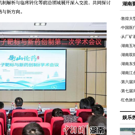
机制解析与临床转化等前沿领域展开深入交流，共同探讨
湖南
路与新方向。
·敦煌大
·中国医
·从厂矿
·湖南五
·湖南双
·湖南东
·湖南江
·第六届
·第七
·红色旅
娱乐