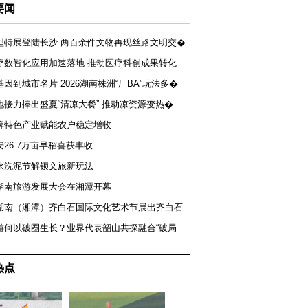
要闻
型特展登陆长沙 两百余件文物再现丝路文明交�
疗数智化应用加速落地 推动医疗科创成果转化
基因到城市名片 2026湖南株洲“厂BA”玩法多�
地接力捧出盛夏“清凉大餐” 推动凉资源变热�
牌特色产业赋能农户稳定增收
安26.7万亩早稻喜获丰收
永洗泥节解锁文旅新玩法
湖南旅游发展大会在湘潭开幕
届湖南（湘潭）齐白石国际文化艺术节展出齐白石
游何以破圈生长？业界代表韶山共探融合“破局
热点