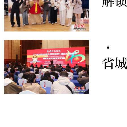
解
· 
省