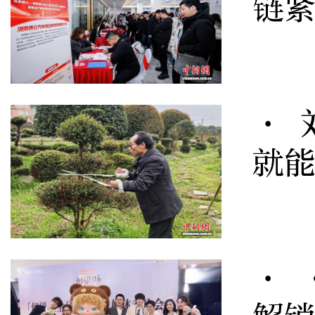
链
· 
就
· 