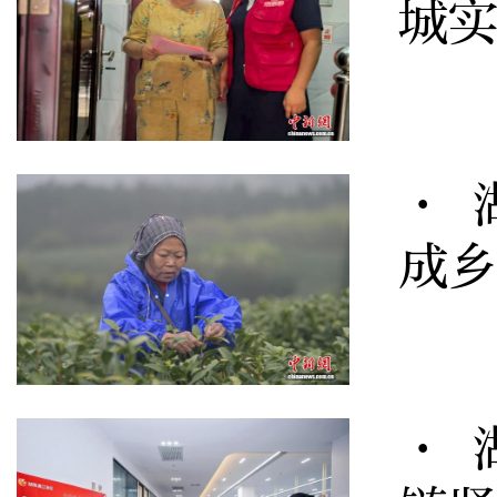
城
· 
成
· 