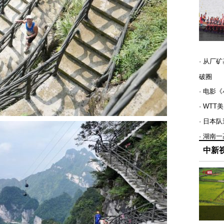
· 从厂
破圈
· 电影
· WT
· 日本
· 湖南
中新