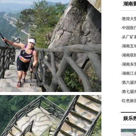
湖南
·敦煌大
·中国医
·从厂矿
·湖南五
·湖南双
·湖南东
·湖南江
·第六届
·第七
·红色旅
娱乐