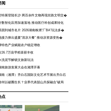
要闻
型特展登陆长沙 两百余件文物再现丝路文明交�
疗数智化应用加速落地 推动医疗科创成果转化
基因到城市名片 2026湖南株洲“厂BA”玩法多�
地接力捧出盛夏“清凉大餐” 推动凉资源变热�
牌特色产业赋能农户稳定增收
安26.7万亩早稻喜获丰收
永洗泥节解锁文旅新玩法
湖南旅游发展大会在湘潭开幕
届湖南（湘潭）齐白石国际文化艺术节展出齐白石
游何以破圈生长？业界代表韶山共探融合“破局
热点