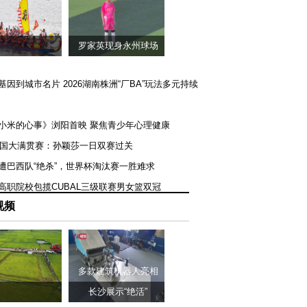
罗家英现身永州球场
矿基因到城市名片 2026湖南株洲“厂BA”玩法多元持续
《小米的心事》浏阳首映 聚焦青少年心理健康
T美国大满贯赛：孙颖莎一日双赛过关
队遭巴西队“绝杀”，世界杯淘汰赛一胜难求
一高职院校包揽CUBAL三级联赛男女篮双冠
视频
多款建筑机器人亮相
长沙展示“绝活”