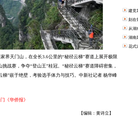
建党
刻在
从湖
湖南
花式
家界天门山，在全长3.6公里的“秘径云梯”赛道上展开极限
登山挑战赛，争夺“登山王”桂冠。“秘径云梯”赛道障碍密集，
壁云梯”嵌于绝壁，考验选手体力与技巧。中新社记者 杨华峰
澳门《华侨报》
【编辑：黄诗立】