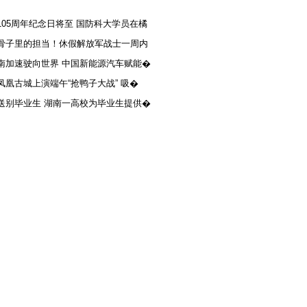
105周年纪念日将至 国防科大学员在橘
骨子里的担当！休假解放军战士一周内
南加速驶向世界 中国新能源汽车赋能�
凤凰古城上演端午“抢鸭子大战” 吸�
送别毕业生 湖南一高校为毕业生提供�