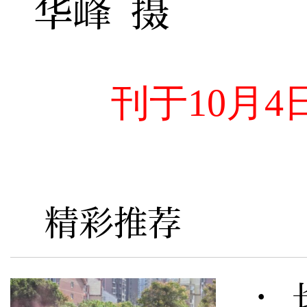
华峰 摄
刊于10月
精彩推荐
· 