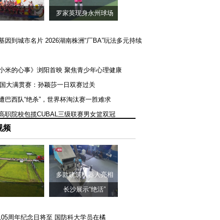
罗家英现身永州球场
矿基因到城市名片 2026湖南株洲“厂BA”玩法多元持续
《小米的心事》浏阳首映 聚焦青少年心理健康
T美国大满贯赛：孙颖莎一日双赛过关
队遭巴西队“绝杀”，世界杯淘汰赛一胜难求
一高职院校包揽CUBAL三级联赛男女篮双冠
视频
多款建筑机器人亮相
长沙展示“绝活”
105周年纪念日将至 国防科大学员在橘