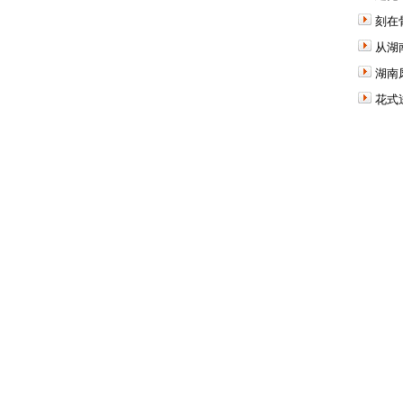
刻在
从湖
湖南
花式