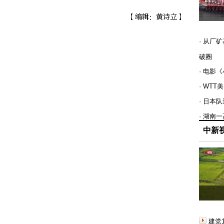
【编辑：黄诗立】
· 从厂
破圈
· 电影
· WT
· 日本
· 湖南
中新
建党