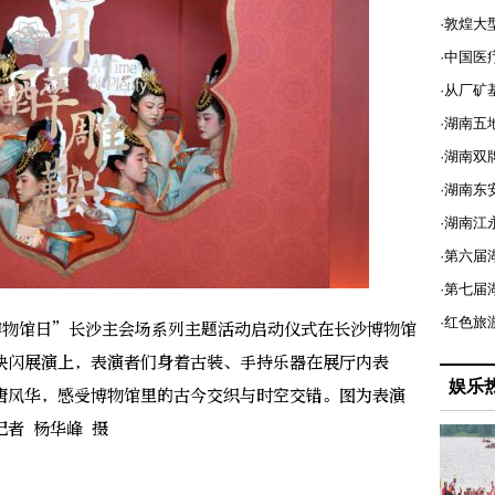
·敦煌大
·中国医
·从厂矿
·湖南五
·湖南双
·湖南东
·湖南江
·第六届
·第七
·红色旅
博物馆日”长沙主会场系列主题活动启动仪式在长沙博物馆
快闪展演上，表演者们身着古装、手持乐器在展厅内表
娱乐
唐风华，感受博物馆里的古今交织与时空交错。图为表演
者 杨华峰 摄