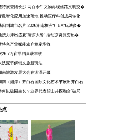
型特展登陆长沙 两百余件文物再现丝路文明交�
疗数智化应用加速落地 推动医疗科创成果转化
基因到城市名片 2026湖南株洲“厂BA”玩法多�
地接力捧出盛夏“清凉大餐” 推动凉资源变热�
牌特色产业赋能农户稳定增收
安26.7万亩早稻喜获丰收
永洗泥节解锁文旅新玩法
湖南旅游发展大会在湘潭开幕
届湖南（湘潭）齐白石国际文化艺术节展出齐白石
游何以破圈生长？业界代表韶山共探融合“破局
热点