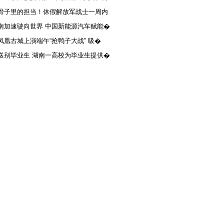
骨子里的担当！休假解放军战士一周内
南加速驶向世界 中国新能源汽车赋能�
凤凰古城上演端午“抢鸭子大战” 吸�
送别毕业生 湖南一高校为毕业生提供�