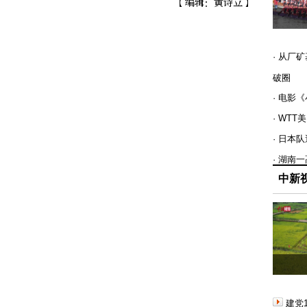
【编辑：黄诗立】
· 从厂
破圈
· 电影
· WT
· 日本
· 湖南
中新
建党