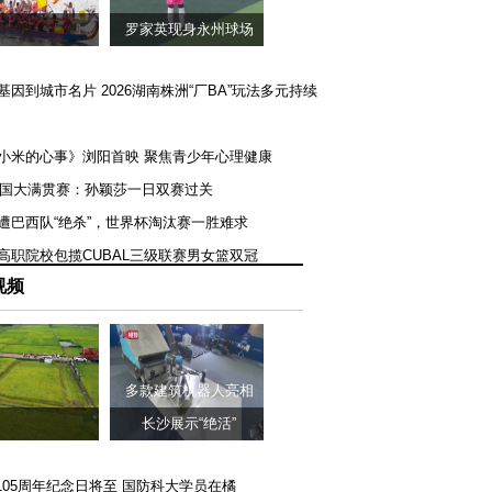
罗家英现身永州球场
矿基因到城市名片 2026湖南株洲“厂BA”玩法多元持续
《小米的心事》浏阳首映 聚焦青少年心理健康
T美国大满贯赛：孙颖莎一日双赛过关
队遭巴西队“绝杀”，世界杯淘汰赛一胜难求
一高职院校包揽CUBAL三级联赛男女篮双冠
视频
多款建筑机器人亮相
长沙展示“绝活”
105周年纪念日将至 国防科大学员在橘