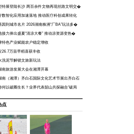
型特展登陆长沙 两百余件文物再现丝路文明交�
疗数智化应用加速落地 推动医疗科创成果转化
基因到城市名片 2026湖南株洲“厂BA”玩法多�
地接力捧出盛夏“清凉大餐” 推动凉资源变热�
牌特色产业赋能农户稳定增收
安26.7万亩早稻喜获丰收
永洗泥节解锁文旅新玩法
湖南旅游发展大会在湘潭开幕
届湖南（湘潭）齐白石国际文化艺术节展出齐白石
游何以破圈生长？业界代表韶山共探融合“破局
热点