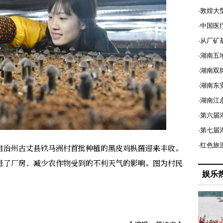
·敦煌大
·中国医
·从厂矿
·湖南五
·湖南双
·湖南东
·湖南江
·第六届
·第七
·红色旅
治州古丈县铁马洲村首批种植的黑皮鸡枞菌迎来丰收。
进了厂房，减少农作物受到的不利天气的影响。图为村民
娱乐