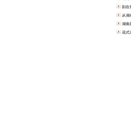
刻在
从湖
湖南
花式