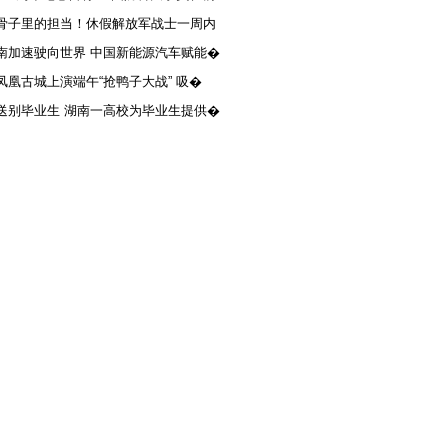
骨子里的担当！休假解放军战士一周内
南加速驶向世界 中国新能源汽车赋能�
凤凰古城上演端午“抢鸭子大战” 吸�
送别毕业生 湖南一高校为毕业生提供�