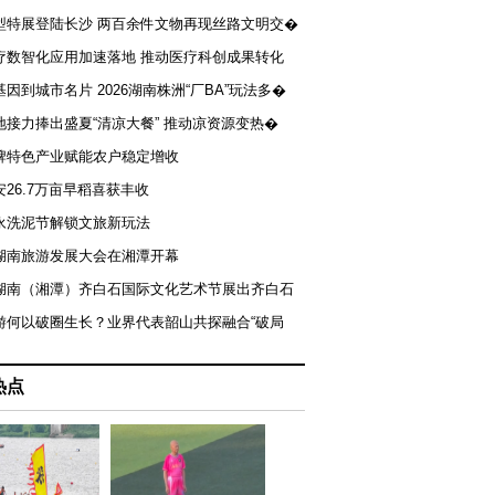
型特展登陆长沙 两百余件文物再现丝路文明交�
疗数智化应用加速落地 推动医疗科创成果转化
基因到城市名片 2026湖南株洲“厂BA”玩法多�
地接力捧出盛夏“清凉大餐” 推动凉资源变热�
牌特色产业赋能农户稳定增收
安26.7万亩早稻喜获丰收
永洗泥节解锁文旅新玩法
湖南旅游发展大会在湘潭开幕
届湖南（湘潭）齐白石国际文化艺术节展出齐白石
游何以破圈生长？业界代表韶山共探融合“破局
热点