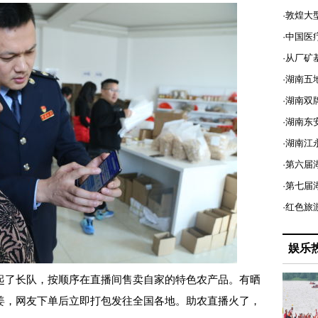
·敦煌大
·中国医
·从厂矿
·湖南五
·湖南双
·湖南东
·湖南江
·第六届
·第七
·红色旅
娱乐
了长队，按顺序在直播间售卖自家的特色农产品。有晒
姜，网友下单后立即打包发往全国各地。助农直播火了，