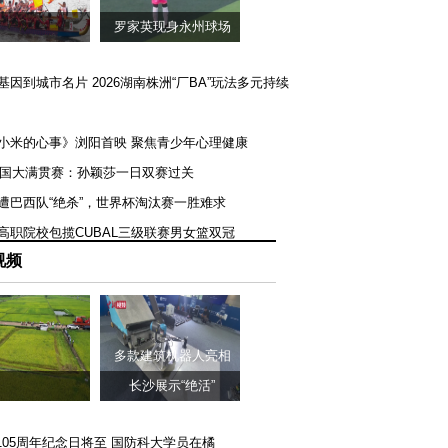
罗家英现身永州球场
矿基因到城市名片 2026湖南株洲“厂BA”玩法多元持续
《小米的心事》浏阳首映 聚焦青少年心理健康
T美国大满贯赛：孙颖莎一日双赛过关
队遭巴西队“绝杀”，世界杯淘汰赛一胜难求
一高职院校包揽CUBAL三级联赛男女篮双冠
视频
多款建筑机器人亮相
长沙展示“绝活”
105周年纪念日将至 国防科大学员在橘