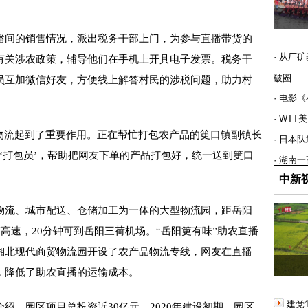
间的销售情况，派出税务干部上门，为参与直播带货的
· 从厂
有关涉农政策，辅导他们在手机上开具电子发票。税务干
破圈
员互加微信好友，方便线上解答村民的涉税问题，助力村
· 电影
· WT
流起到了重要作用。正在帮忙打包农产品的筻口镇副镇长
· 日本
‘打包员’，帮助把网友下单的产品打包好，统一送到筻口
· 湖南
中新
流、城市配送、仓储加工为一体的大型物流园，距岳阳
南高速，20分钟可到岳阳三荷机场。“岳阳筻有味”助农直播
湘北现代商贸物流园开设了农产品物流专线，网友在直播
，降低了助农直播的运输成本。
建党
，园区项目总投资近30亿元，2020年建设初期，园区