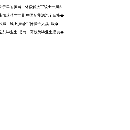
骨子里的担当！休假解放军战士一周内
南加速驶向世界 中国新能源汽车赋能�
凤凰古城上演端午“抢鸭子大战” 吸�
送别毕业生 湖南一高校为毕业生提供�