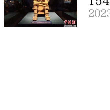
15
202