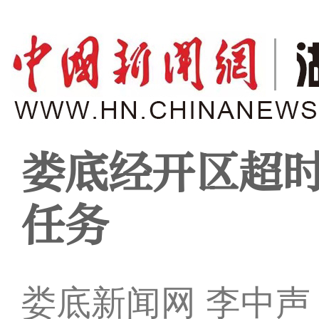
娄底经开区超
任务
娄底新闻网 李中声