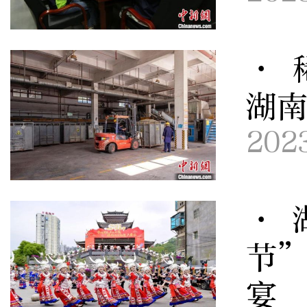
· 
湖
202
· 
节”
宴