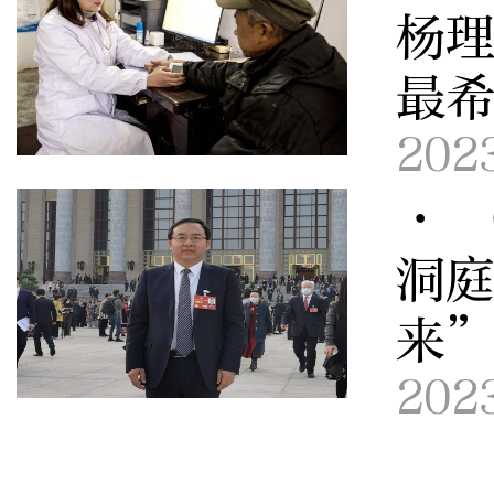
杨
最
202
· 
洞
来
202