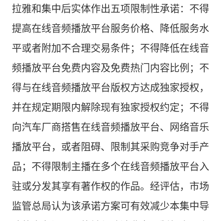
拉雅和集中后实体作出五项限制性承诺：不得
提高在线音频播放平台服务价格、降低服务水
平或者附加不合理交易条件；不得降低在线音
频播放平台免费内容及免费热门内容比例；不
得与在线音频播放平台版权方达成独家授权，
并在规定期限内解除现有独家授权约定；不得
向汽车厂商搭售在线音频播放平台、网络音乐
播放平台，或者阻碍、限制其采购竞争对手产
品；不得限制主播在多个在线音频播放平台入
驻或分发其享有著作权的作品。经评估，市场
监管总局认为该承诺方案可有效减少本集中导