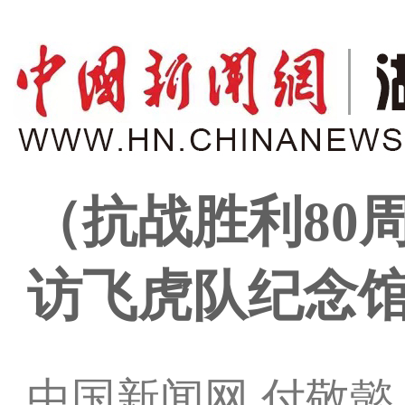
（抗战胜利80
访飞虎队纪念
中国新闻网 付敬懿