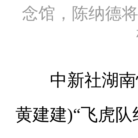
念馆，陈纳德
中新社湖南怀化
黄建建)“飞虎