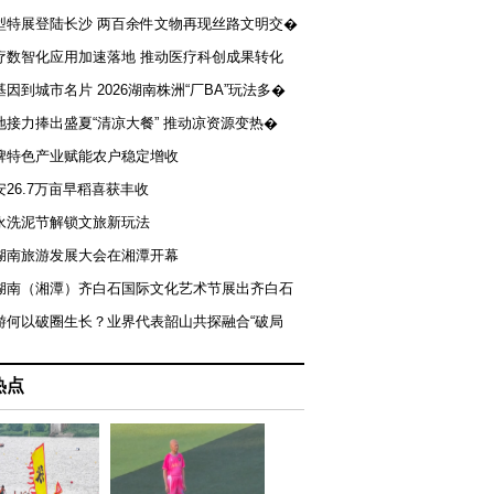
型特展登陆长沙 两百余件文物再现丝路文明交�
疗数智化应用加速落地 推动医疗科创成果转化
基因到城市名片 2026湖南株洲“厂BA”玩法多�
地接力捧出盛夏“清凉大餐” 推动凉资源变热�
牌特色产业赋能农户稳定增收
安26.7万亩早稻喜获丰收
永洗泥节解锁文旅新玩法
湖南旅游发展大会在湘潭开幕
届湖南（湘潭）齐白石国际文化艺术节展出齐白石
游何以破圈生长？业界代表韶山共探融合“破局
热点