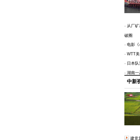
· 从厂
破圈
· 电影
· WT
· 日本
· 湖南
中新
建党