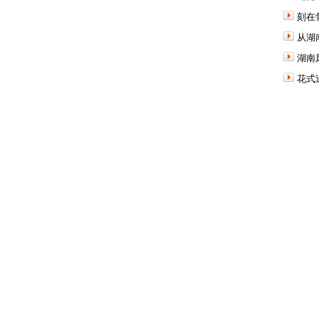
刻在
从湖
湖南
花式