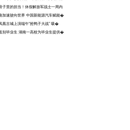
骨子里的担当！休假解放军战士一周内
南加速驶向世界 中国新能源汽车赋能�
凤凰古城上演端午“抢鸭子大战” 吸�
送别毕业生 湖南一高校为毕业生提供�