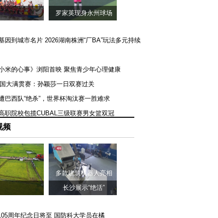
罗家英现身永州球场
矿基因到城市名片 2026湖南株洲“厂BA”玩法多元持续
《小米的心事》浏阳首映 聚焦青少年心理健康
T美国大满贯赛：孙颖莎一日双赛过关
队遭巴西队“绝杀”，世界杯淘汰赛一胜难求
一高职院校包揽CUBAL三级联赛男女篮双冠
视频
多款建筑机器人亮相
长沙展示“绝活”
105周年纪念日将至 国防科大学员在橘