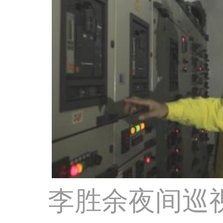
李胜余夜间巡