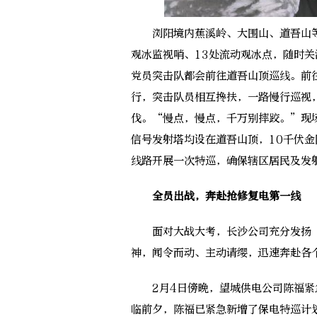
浏阳境内蕉溪岭、大围山、道吾山等
观冰监视哨、13处流动观冰点，随时
党员突击队都会前往道吾山顶巡线。前
行，突击队员相互搀扶，一路慢行巡视
伐。“慢点，慢点，千万别摔跤。”现
信号发射塔均设在道吾山顶，10千伏金
线路开展一次特巡，确保辖区居民及发
全员出战，奔赴抢修复电第一线
面对大战大考，长沙公司充分发扬“
神，闻令而动、主动请缨，迅速奔赴各
2月4日傍晚，望城供电公司陈福紧急
临前夕，陈福已紧急新增了保电特巡计