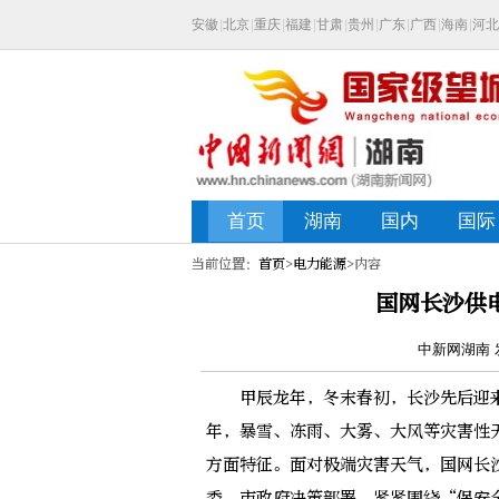
当前位置：
首页
>
电力能源
>内容
国网长沙供
中新网湖南 发
甲辰龙年，冬末春初，长沙先后迎来三
年，暴雪、冻雨、大雾、大风等灾害性
方面特征。面对极端灾害天气，国网长
委、市政府决策部署，紧紧围绕“保安