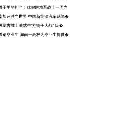
骨子里的担当！休假解放军战士一周内
南加速驶向世界 中国新能源汽车赋能�
凤凰古城上演端午“抢鸭子大战” 吸�
送别毕业生 湖南一高校为毕业生提供�