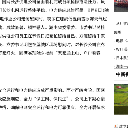
国网长沙供电公司全面顺利完成各项抢修抢险任务，虽
但长沙电网运行整体平稳、电力供应总体可靠。2月9日(除
带电作业公司走访慰问时，表示在迎战低温雨雪冰冻天气过
· 从厂
战，成效显著、精神感人。湖南省委常委、市委书记吴桂
破圈
对供电公司员工在节假日把繁忙留给自己、方便留给千家
· 电影
长、党委书记明煦在望城区现场慰问时，对长沙公司在克
· WT
万家灯火，圆满实现除夕夜前“家家通上电、户户看春
· 日本
· 湖南
中新
”
全运行和电力供应造成严重影响。面对严峻考验，国网
级应急响应，全力“保主网、保民生”，公司上下凝心聚
举措，确保电网安全运行和电力可靠供应，全力开展抗冰
建党