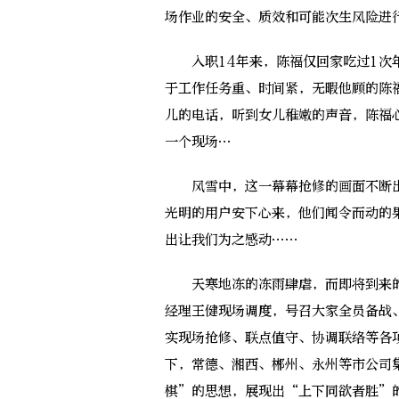
场作业的安全、质效和可能次生风险进
入职14年来，陈福仅回家吃过1次年
于工作任务重、时间紧，无暇他顾的陈
儿的电话，听到女儿稚嫩的声音，陈福
一个现场…
风雪中，这一幕幕抢修的画面不断出
光明的用户安下心来，他们闻令而动的
出让我们为之感动……
天寒地冻的冻雨肆虐，而即将到来的
经理王健现场调度，号召大家全员备战
实现场抢修、联点值守、协调联络等各
下，常德、湘西、郴州、永州等市公司
棋”的思想，展现出“上下同欲者胜”