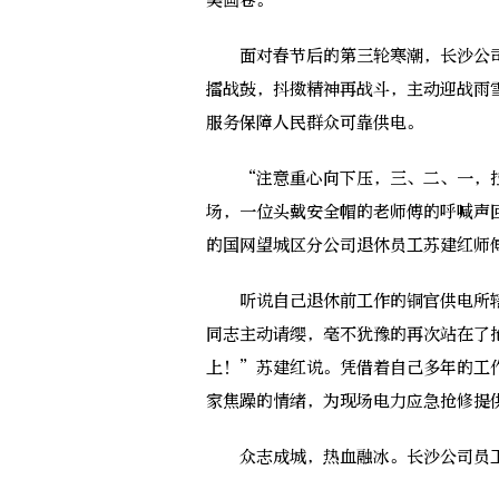
美画卷。
面对春节后的第三轮寒潮，长沙公司
擂战鼓，抖擞精神再战斗，主动迎战雨
服务保障人民群众可靠供电。
“注意重心向下压，三、二、一，拉—
场，一位头戴安全帽的老师傅的呼喊声
的国网望城区分公司退休员工苏建红师
听说自己退休前工作的铜官供电所辖
同志主动请缨，毫不犹豫的再次站在了
上！”苏建红说。凭借着自己多年的工
家焦躁的情绪，为现场电力应急抢修提
众志成城，热血融冰。长沙公司员工