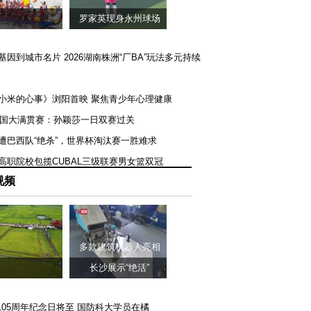
罗家英现身永州球场
矿基因到城市名片 2026湖南株洲“厂BA”玩法多元持续
《小米的心事》浏阳首映 聚焦青少年心理健康
T美国大满贯赛：孙颖莎一日双赛过关
队遭巴西队“绝杀”，世界杯淘汰赛一胜难求
一高职院校包揽CUBAL三级联赛男女篮双冠
视频
多款建筑机器人亮相
长沙展示“绝活”
105周年纪念日将至 国防科大学员在橘