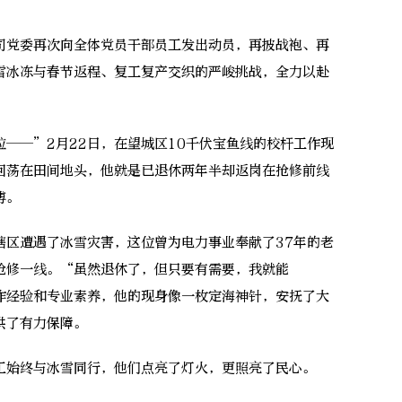
党委再次向全体党员干部员工发出动员，再披战袍、再
雪冰冻与春节返程、复工复产交织的严峻挑战，全力以赴
—”2月22日，在望城区10千伏宝鱼线的校杆工作现
回荡在田间地头，他就是已退休两年半却返岗在抢修前线
傅。
区遭遇了冰雪灾害，这位曾为电力事业奉献了37年的老
抢修一线。“虽然退休了，但只要有需要，我就能
作经验和专业素养，他的现身像一枚定海神针，安抚了大
供了有力保障。
始终与冰雪同行，他们点亮了灯火，更照亮了民心。