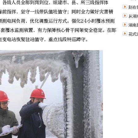
各级人员全部到岗到位，组建市、县、所三级指挥体
刻在
靠前指挥，坚守一线带队值班值守；同时全力做好灾害精
从湖
预测电网负荷，优化调整运行方式。强化24小时覆冰预测
湖南
2套覆冰监测装置，有力保障核心骨干网架安全稳定。在部
花式
点变电站恢复驻站值守，重点线段特巡蹲守。