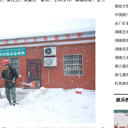
·敦煌大
。
·中国医
·从厂矿
·湖南五
·湖南双
·湖南东
·湖南江
·第六届
·第七
·红色旅
娱乐