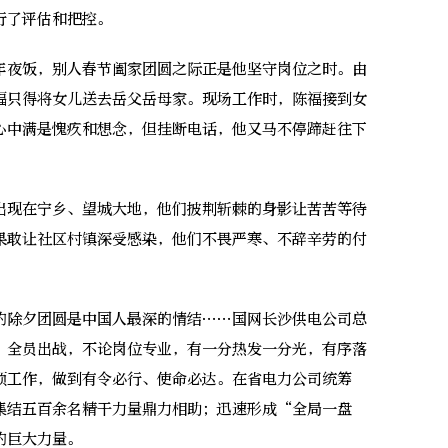
行了评估和把控。
夜饭，别人春节阖家团圆之际正是他坚守岗位之时。由
福只得将女儿送去岳父岳母家。现场工作时，陈福接到女
心中满是愧疚和想念，但挂断电话，他又马不停蹄赶往下
现在宁乡、望城大地，他们披荆斩棘的身影让苦苦等待
果敢让社区村镇深受感染，他们不畏严寒、不辞辛劳的付
除夕团圆是中国人最深的情结……国网长沙供电公司总
、全员出战，不论岗位专业，有一分热发一分光，有序落
项工作，做到有令必行、使命必达。在省电力公司统筹
集结五百余名精干力量鼎力相助；迅速形成“全局一盘
的巨大力量。