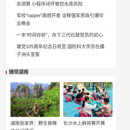
态测算 小程序闭环管控水库风险
军校“rapper”高燃开麦 诠释强军思政引爆毕
业晚会
一本“时间存折”，存下三代石鼓党员的初心
建党105周年纪念日将至 国防科大学员在橘
子洲头宣誓
镜观湖南
湖南张家界：野生猕猴
长沙水上麻将赛开赛