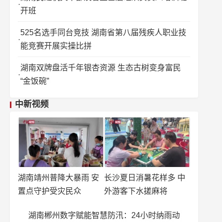
开班
525名选手同台竞技 湖南省第八届残疾人职业技
能竞赛开展实操比拼
湖南双牌盘活千年银杏资源 生态古树变身富民
“金饭碗”
中新视频
湖南靖州普降大暴雨 安
长沙夏日消暑花样多 中
置点守护受灾民众
外游客下水搓麻将
湖南郴州数字赋能智慧防汛：24小时纳雨动