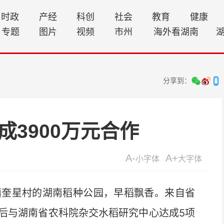
时政
产经
科创
社会
教育
健康
专题
图片
视频
市州
海外看湖南
分享到：
成3900万元合作
A-
A+
小字体
大字体
奎星村的湖南稻种公园，早稻飘香。来自省
随后与湖南省农科院杂交水稻研究中心达成5项