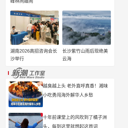
峰林间嬉闹
湖南2026高招咨询会长
长沙紫竹山雨后现绝美
沙举行
云海
越臭越上头 老外直呼真香！湘味
小吃勇闯海外解华人乡愁
十年前课堂上的风吹到了橘子洲
头，每到这里就想起这首词