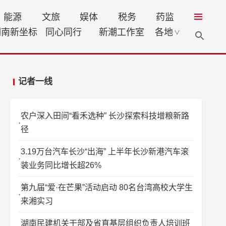
能源
文旅
娱体
税务
药监
湖南新坐标
同心同行
新潮工作室
各地
∨
记者一线
农户深入田间“看禾选种” 长沙探索科技增粮新路
径
3.19万台汽车长沙“出海” 上半年长沙新港汽车滚
装业务同比增长超26%
第九届“爱·在芒果”活动启动 80名台湾高校大学生
来湘实习
湖南民建机关干部及省直基层组织负责人培训班