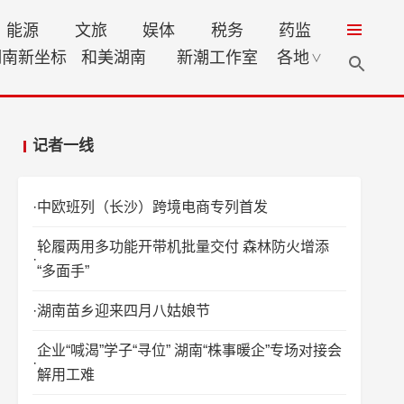
能源
文旅
娱体
税务
药监
湖南新坐标
和美湖南
新潮工作室
各地
∨
记者一线
中欧班列（长沙）跨境电商专列首发
轮履两用多功能开带机批量交付 森林防火增添
“多面手”
湖南苗乡迎来四月八姑娘节
企业“喊渴”学子“寻位” 湖南“株事暖企”专场对接会
解用工难