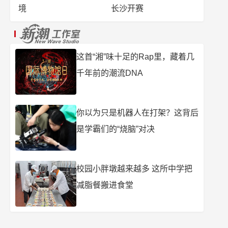
境
长沙开赛
这首“湘”味十足的Rap里，藏着几
千年前的潮流DNA
你以为只是机器人在打架？这背后
是学霸们的“烧脑”对决
校园小胖墩越来越多 这所中学把
减脂餐搬进食堂