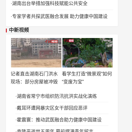
湖南出台举措加强科技赋能公共安全
专家学者共探武医融合发展 助力健康中国建设
中新视频
记者直击湖南石门洪水
看学生打造“微景观”如何
现场：部分房屋被冲毁
“变废为宝”
湖南省常宁市组织防汛抗洪实战化演练
戴耳环遭网暴灾区女干部回应恶评
霍震寰：推动武医融合助力健康中国建设
袁隆平逝世五周年 墓前摆满青年留言