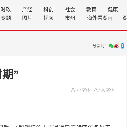
时政
产经
科创
社会
教育
健康
专题
图片
视频
市州
海外看湖南
分享到：
封期”
A-
A+
小字体
大字体